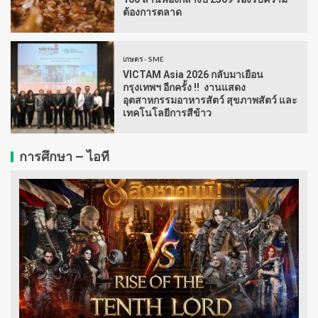
ต้องการตลาด
เกษตร - SME
VICTAM Asia 2026 กลับมาเยือน
กรุงเทพฯ อีกครั้ง !! งานแสดง
อุตสาหกรรมอาหารสัตว์ สุขภาพสัตว์ และ
เทคโนโลยีการสีข้าว
การศึกษา – ไอที