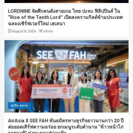
LORDNINE จัดศึกคนดังสายเกม ไทย ปะทะ ฟิลิปปินส์ ใน
“Rise of the Tenth Lord” เปิดสงครามกิลด์ข้ามประเทศ
ฉลองเซิร์ฟเวอร์ใหม่ เฮเลนา
August 8, 2026
admin
ธุรกิจ-ตลาด
AirAsia X SEE FAH พันธมิตรทางธุรกิจยาวนานกว่า 20 ปี
ต่อยอดเสิร์ฟความอร่อย ยกเมนูระดับตำนาน “ข้าวหน้าไก่