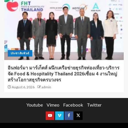
ประชาสัมพันธ์
อินฟอร์มา มาร์เก็ตส์ ผนึกเครือข่ายธุรกิจท่องเที่ยว-บริการ
จัด Food & Hospitality Thailand 2026เชื่อม 4 งานใหญ่
สร้างโอกาสธุรกิจครบวงจร
August 6, 2026
admin
Youtube
Vimeo
Facebook
Twitter