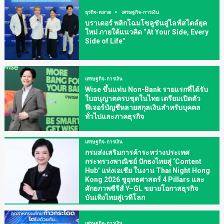
ธุรกิจ-ตลาด
เศรษฐกิจ-การเงิน
บราเดอร์ พลิกโฉมโซลูชันสู่ไลฟ์สไตล์ยุค
ใหม่ ภายใต้แนวคิด “At Your Side, Every
Side of Life”
เศรษฐกิจ-การเงิน
Wise ขึ้นแท่น Non-Bank รายแรกที่ได้รับ
ใบอนุญาตครบชุดในไทย เตรียมเปิดตัว
ฟีเจอร์บัญชีหลายสกุลเงินสำหรับบุคคล
ทั่วไปและภาคธุรกิจ
เศรษฐกิจ-การเงิน
กรมส่งเสริมการค้าระหว่างประเทศ
กระทรวงพาณิชย์ ปักธงไทยสู่ ‘Content
Hub’ แห่งเอเชีย ในงาน Thai Night Hong
Kong 2026 ชูยุทธศาสตร์ 4 Pillars และ
ศักยภาพซีรีส์ Y–GL ขยายโอกาสธุรกิจ
บันเทิงไทยสู่เวทีโลก
เศรษฐกิจ-การเงิน