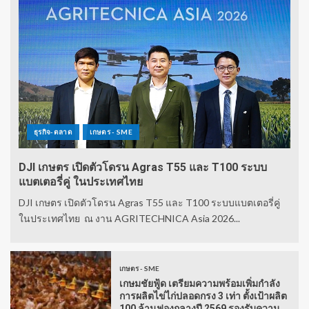
ธุรกิจ-ตลาด
เกษตร - SME
DJI เกษตร เปิดตัวโดรน Agras T55 และ T100 ระบบ
แบตเตอรี่คู่ ในประเทศไทย
DJI เกษตร เปิดตัวโดรน Agras T55 และ T100 ระบบแบตเตอรี่คู่
ในประเทศไทย ณ งาน AGRITECHNICA Asia 2026...
เกษตร - SME
เกษมชัยฟู้ด เตรียมความพร้อมเพิ่มกำลัง
การผลิตไข่ไก่ปลอดกรง 3 เท่า ตั้งเป้าผลิต
100 ล้านฟองกลางปี 2569 รองรับความ