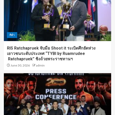
กีฬา
RIS Ratchapruek จับมือ Shoot it ระเบิดศึกยัดห่วง
เยาวชนระดับประเทศ “TYBI by Ruamrudee
Ratchapruek” ชิงถ้วยพระราชทานฯ
June 30, 2026
admin