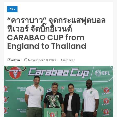
กีฬา
“คาราบาว” จุดกระแสฟุตบอล
ฟีเวอร์ จัดบิ๊กอีเวนต์
CARABAO CUP from
England to Thailand
admin
November 10, 2022
1 min read