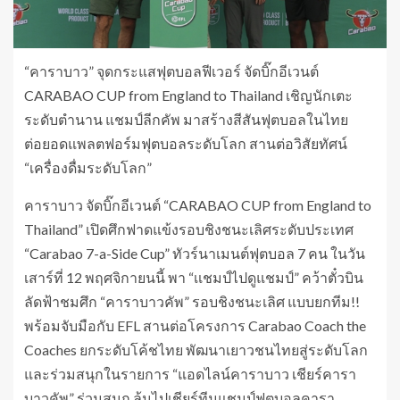
“คาราบาว” จุดกระแสฟุตบอลฟีเวอร์ จัดบิ๊กอีเวนต์
CARABAO CUP from England to Thailand เชิญนักเตะ
ระดับตำนาน แชมป์ลีกคัพ มาสร้างสีสันฟุตบอลในไทย
ต่อยอดแพลตฟอร์มฟุตบอลระดับโลก สานต่อวิสัยทัศน์
“เครื่องดื่มระดับโลก”
คาราบาว จัดบิ๊กอีเวนต์ “CARABAO CUP from England to
Thailand” เปิดศึกฟาดแข้งรอบชิงชนะเลิศระดับประเทศ
“Carabao 7-a-Side Cup” ทัวร์นาเมนต์ฟุตบอล 7 คน ในวัน
เสาร์ที่ 12 พฤศจิกายนนี้ พา “เเชมป์ไปดูแชมป์” คว้าตั๋วบิน
ลัดฟ้าชมศึก “คาราบาวคัพ” รอบชิงชนะเลิศ แบบยกทีม!!
พร้อมจับมือกับ EFL สานต่อโครงการ Carabao Coach the
Coaches ยกระดับโค้ชไทย พัฒนาเยาวชนไทยสู่ระดับโลก
และร่วมสนุกในรายการ “แอดไลน์คาราบาว เชียร์คารา
บาวคัพ” ร่วมสนุก ลุ้นไปเชียร์ทีมแชมป์ฟุตบอลคารา