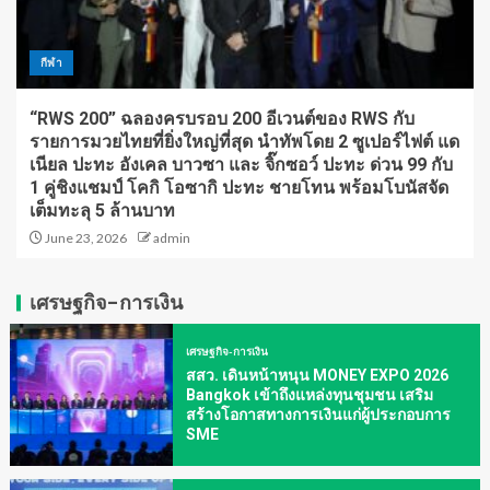
กีฬา
“RWS 200” ฉลองครบรอบ 200 อีเวนต์ของ RWS กับ
รายการมวยไทยที่ยิ่งใหญ่ที่สุด นำทัพโดย 2 ซูเปอร์ไฟต์ แด
เนียล ปะทะ อังเคล บาวซา และ จิ๊กซอว์ ปะทะ ด่วน 99 กับ
1 คู่ชิงแชมป์ โคกิ โอซากิ ปะทะ ชายโทน พร้อมโบนัสจัด
เต็มทะลุ 5 ล้านบาท
June 23, 2026
admin
เศรษฐกิจ-การเงิน
เศรษฐกิจ-การเงิน
สสว. เดินหน้าหนุน MONEY EXPO 2026
Bangkok เข้าถึงแหล่งทุนชุมชน เสริม
สร้างโอกาสทางการเงินแก่ผู้ประกอบการ
SME