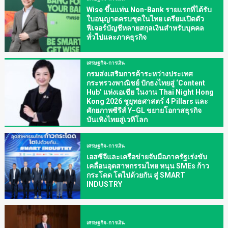
Wise ขึ้นแท่น Non-Bank รายแรกที่ได้รับ
ใบอนุญาตครบชุดในไทย เตรียมเปิดตัว
ฟีเจอร์บัญชีหลายสกุลเงินสำหรับบุคคล
ทั่วไปและภาคธุรกิจ
เศรษฐกิจ-การเงิน
กรมส่งเสริมการค้าระหว่างประเทศ
กระทรวงพาณิชย์ ปักธงไทยสู่ ‘Content
Hub’ แห่งเอเชีย ในงาน Thai Night Hong
Kong 2026 ชูยุทธศาสตร์ 4 Pillars และ
ศักยภาพซีรีส์ Y–GL ขยายโอกาสธุรกิจ
บันเทิงไทยสู่เวทีโลก
เศรษฐกิจ-การเงิน
เอสซีจีและเครือข่ายจับมือภาครัฐเร่งขับ
เคลื่อนอุตสาหกรรมไทย หนุน SMEs ก้าว
กระโดด โตไปด้วยกัน สู่ SMART
INDUSTRY
เศรษฐกิจ-การเงิน