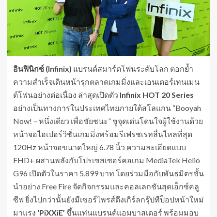
อินฟินิกซ์ (Infinix)
แบรนด์สมาร์ตโฟนระดับโลก
ตอกย้ำ
ความสำเร็จเดินหน้ารุกตลาดเกมมิ่งและเอนเตอร์เทนเมน
ต์โฟนอย่างต่อเนื่อง ล่าสุดเปิดตัว
Infinix HOT 20 Series
อย่างเป็นทางการในประเทศไทยภายใต้สโลแกน “Booyah
Now! – หนึ่งเดียว เพื่อชัยชนะ” ชูจุดเด่นโดนใจผู้ใช้งานด้วย
หน้าจอไฮเปอร์วิชั่นเกมมิ่งพร้อมรีเฟรชเรทลื่นไหลที่สุด
120Hz หน้าจอขนาดใหญ่ 6.78 นิ้ว ความละเอียดแบบ
FHD+ ผสานพลังกับโปรเซสเซอร์คอเกม MediaTek Helio
G96 เปิดตัวในราคา 5,899 บาท โดยร่วมมือกับพันธมิตรชั้น
นำอย่าง Free Fire จัดกิจกรรมและคอลเลกชันสุดเอ็กซ์คลู
ซีฟ ยิ่งไปกว่านั้นยังมีเซอร์ไพรส์ดึงเกิร์ลกรุ๊ปทีป็อปหน้าใหม่
มาแรง
‘PiXXiE’
ขึ้นแท่นแบรนด์แอมบาสเดอร์ พร้อมมอบ