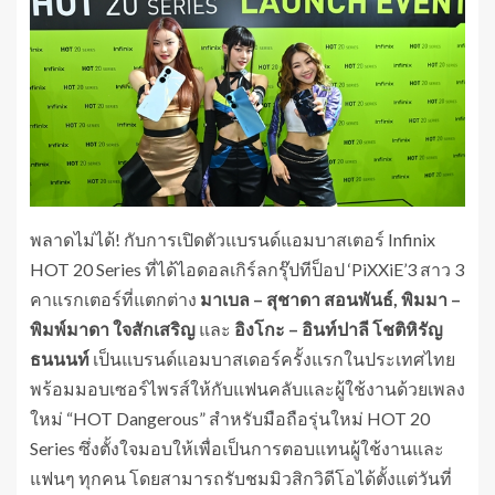
พลาดไม่ได้! กับการเปิดตัวแบรนด์แอมบาสเตอร์ Infinix
HOT 20 Series ที่ได้ไอดอลเกิร์ลกรุ๊ปทีป็อป ‘PiXXiE’3 สาว 3
คาแรกเตอร์ที่แตกต่าง
มาเบล – สุชาดา สอนพันธ์, พิมมา –
พิมพ์มาดา ใจสักเสริญ
และ
อิงโกะ – อินท์ปาลี โชติหิรัญ
ธนนนท์
เป็นแบรนด์แอมบาสเดอร์ครั้งแรกในประเทศไทย
พร้อมมอบเซอร์ไพรส์ให้กับแฟนคลับและผู้ใช้งานด้วยเพลง
ใหม่ “HOT Dangerous” สำหรับมือถือรุ่นใหม่ HOT 20
Series ซึ่งตั้งใจมอบให้เพื่อเป็นการตอบแทนผู้ใช้งานและ
แฟนๆ ทุกคน โดยสามารถรับชมมิวสิกวิดีโอได้ตั้งแต่วันที่