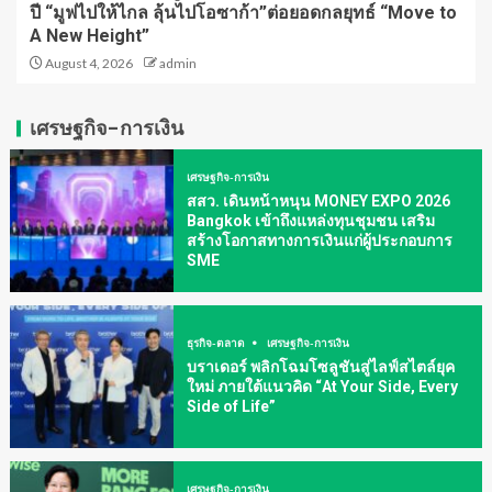
ปี “มูฟไปให้ไกล ลุ้นไปโอซาก้า”ต่อยอดกลยุทธ์ “Move to
A New Height”
August 4, 2026
admin
เศรษฐกิจ-การเงิน
เศรษฐกิจ-การเงิน
สสว. เดินหน้าหนุน MONEY EXPO 2026
Bangkok เข้าถึงแหล่งทุนชุมชน เสริม
สร้างโอกาสทางการเงินแก่ผู้ประกอบการ
SME
ธุรกิจ-ตลาด
เศรษฐกิจ-การเงิน
บราเดอร์ พลิกโฉมโซลูชันสู่ไลฟ์สไตล์ยุค
ใหม่ ภายใต้แนวคิด “At Your Side, Every
Side of Life”
เศรษฐกิจ-การเงิน