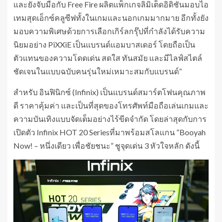
และยังจับมือกับ Free Fire ผลิตแพ็กเกจลิมิเต็ดอิดิชันมอบไอ
เทมสุดเอ็กซ์คลูซีฟทั้งในเกมและนอกเกมมากมาย อีกทั้งยัง
มอบความพิเศษด้วยการเลือกเกิร์ลกรุ๊ปที่กำลังได้รับความ
นิยมอย่าง PiXXiE เป็นแบรนด์แอมบาสเดอร์ โดยถือเป็น
ตัวแทนของความโดดเด่น สดใส ทันสมัย และมีไลฟ์สไตล์
ชัดเจนในแบบฉบับคนรุ่นใหม่เหมาะสมกับแบรนด์”
สำหรับ อินฟินิกซ์ (Infinix) เป็นแบรนด์สมาร์ตโฟนคุณภาพ
ดี ราคาคุ้มค่า และเป็นที่สุดของโทรศัพท์มือถือเล่นเกมและ
ความบันเทิงแบบจัดเต็มอย่างไร้ขีดจำกัด โดยล่าสุดกับการ
เปิดตัว Infinix HOT 20 Seriesที่มาพร้อมสโลแกน “Booyah
Now! – หนึ่งเดียว เพื่อชัยชนะ” ชูจุดเด่น 3 หัวใจหลัก ดังนี้