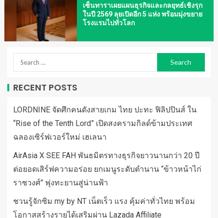
เซ็นทาราเผยแผนธุรกิจและกลยุทธ์เชิงรุก
ในปี 2569 ลุยเปิดอีก 5 แห่ง พร้อมมุ่งขยาย
โรงแรมไปทั่วโลก
RECENT POSTS
LORDNINE จัดศึกคนดังสายเกม ไทย ปะทะ ฟิลิปปินส์ ใน
“Rise of the Tenth Lord” เปิดสงครามกิลด์ข้ามประเทศ
ฉลองเซิร์ฟเวอร์ใหม่ เฮเลนา
AirAsia X SEE FAH พันธมิตรทางธุรกิจยาวนานกว่า 20 ปี
ต่อยอดเสิร์ฟความอร่อย ยกเมนูระดับตำนาน “ข้าวหน้าไก่
ราชวงศ์” พุ่งทะยานสู่น่านฟ้า
ชวนรู้จักซิม my by NT เน็ตเร็ว แรง คุ้มค่าทั่วไทย พร้อม
โอกาสสร้างรายได้เสริมผ่าน Lazada Affiliate