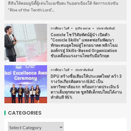
สีสันให้คอมมูนิตี้ผู้เล่นในเอเชียตะวันออกเฉียงใต้ จัดการแข่งขัน
“Rise of the Tenth Lord”...
การศึกษา-ไอที
ธุรกิจ-ตลาด
ประชาสัมพันธ์
Conicle โชว์วิสัยทัศน์ผู้นำ เปิดตัว
“Conicle Skills” แพลตฟอร์มพัฒนา
ทักษะคนยุคใหม่สู่โลกอนาคต พลิกโฉม
องค์กรสู่ Skills-Based Organization
ขับเคลื่อนแรงงานไทยรับมือวิกฤต
การศึกษา-ไอที
ประชาสัมพันธ์
DPU สร้างชื่อเสียงให้ประเทศไทย! คว้า 3
รางวัลเกียรติยศจาก IEAC เป็น
มหาวิทยาลัยแรก พร้อมกวาดประเมิน 5
ดาวเต็มทุกหมวด ชูสถิติเด็กจบใหม่ได้งาน
ทำทันที 95%
CATEGORIES