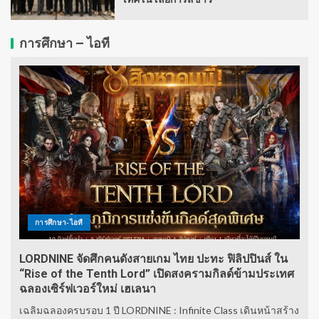
การศึกษา – ไอที
การศึกษา-ไอที
LORDNINE จัดศึกคนดังสายเกม ไทย ปะทะ ฟิลิปปินส์ ใน
“Rise of the Tenth Lord” เปิดสงครามกิลด์ข้ามประเทศ
ฉลองเซิร์ฟเวอร์ใหม่ เฮเลนา
เฉลิมฉลองครบรอบ 1 ปี LORDNINE : Infinite Class เดินหน้าสร้าง