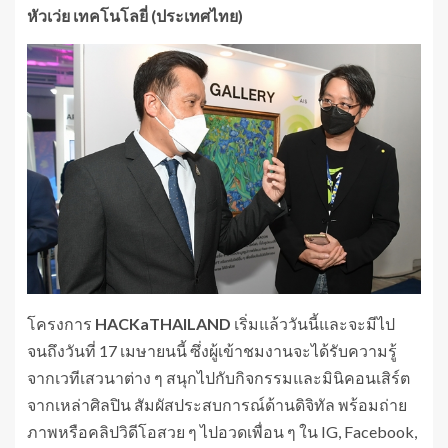
หัวเว่ย
เทคโนโลยี่
(ประเทศไทย)
โครงการ
HACKaTHAILAND
เริ่มแล้ววันนี้และจะมีไป
จนถึงวันที่ 17 เมษายนนี้ ซึ่งผู้เข้าชมงานจะได้รับความรู้
จากเวทีเสวนาต่าง ๆ สนุกไปกับกิจกรรมและมินิคอนเสิร์ต
จากเหล่าศิลปิน สัมผัสประสบการณ์ด้านดิจิทัล พร้อมถ่าย
ภาพหรือคลิปวิดีโอสวย ๆ ไปอวดเพื่อน ๆ ใน IG, Facebook,