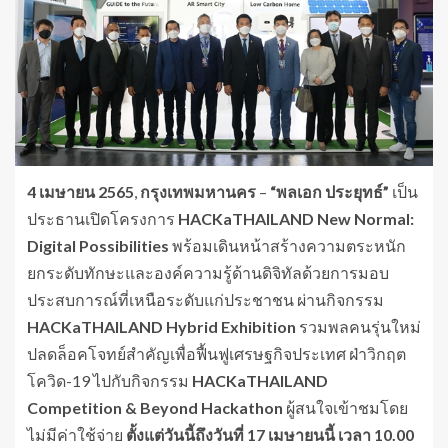
4
เมษายน
2565
,
กรุงเทพมหานคร
–
“พลเอก ประยุทธ์”
เป็น
ประธานเปิดโครงการ
HACKaTHAILAND
New
Normal:
Digital
Possibilities
พร้อมเดินหน้าสร้างความตระหนัก
ยกระดับทักษะและองค์ความรู้ด้านดิจิทัลด้วยการมอบ
ประสบการณ์ที่เหนือระดับแก่ประชาชน ผ่านกิจกรรม
HACKaTHAILAND Hybrid Exhibition
รวมพลคนรุ่นใหม่
ปลดล็อคโจทย์สำคัญเพื่อฟื้นฟูเศรษฐกิจประเทศ ฝ่าวิกฤต
โควิด-19 ไปกับกิจกรรม
HACKaTHAILAND
Competition & Beyond Hackathon
ผู้สนใจเข้าชมโดย
ไม่มีค่าใช้จ่าย
ตั้งแต่วันนี้ถึงวันที่
17
เมษายนนี้
เวลา
10.00