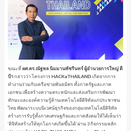
ขณะที่
ผศ.ดร.ณัฐพล
นิมมานพัชรินทร์
ผู้อำนวยการใหญ่
ดี
ป้า
กล่าวว่า โครงการ
HACKaTHAILAND
เกิดจากการ
ทำงานร่วมกับเครือข่ายพันธมิตร ทั้งภาครัฐและภาค
เอกชน เพื่อสร้างความตระหนักและส่งเสริมการพัฒนา
ทักษะและองค์ความรู้ด้านเทคโนโลยีดิจิทัลแก่ประชาชน
ไทย พัฒนาระบบนิเวศน์ธุรกิจของกลุ่มเทคโนโลยีดิจิทัล
สร้างการรับรู้ทั้งภาคเศรษฐกิจและภาคสังคมให้ได้เห็นว่า
‘ดิจิทัลสร้างให้ทุกโอกาสเกิดขึ้นได้’ ผ่าน 3 กิจกรรมหลัก