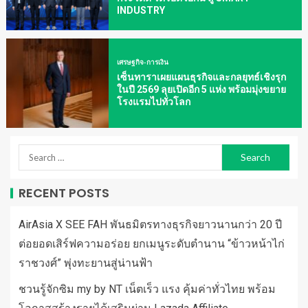
INDUSTRY
เศรษฐกิจ-การเงิน
เซ็นทาราเผยแผนธุรกิจและกลยุทธ์เชิงรุก
ในปี 2569 ลุยเปิดอีก 5 แห่ง พร้อมมุ่งขยาย
โรงแรมไปทั่วโลก
RECENT POSTS
AirAsia X SEE FAH พันธมิตรทางธุรกิจยาวนานกว่า 20 ปี
ต่อยอดเสิร์ฟความอร่อย ยกเมนูระดับตำนาน “ข้าวหน้าไก่
ราชวงศ์” พุ่งทะยานสู่น่านฟ้า
ชวนรู้จักซิม my by NT เน็ตเร็ว แรง คุ้มค่าทั่วไทย พร้อม