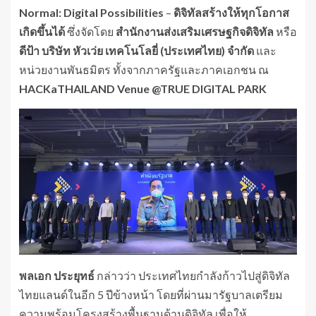
Normal:
Digital
Possibilities
–
ดิจิทัลสร้างให้ทุกโอกาส
เกิดขึ้นได้
ซึ่งจัดโดย
สำนักงานส่งเสริมเศรษฐกิจดิจิทัล
หรือ
ดีป้า
บริษัท
หัวเว่ย
เทคโนโลยี่
(ประเทศไทย)
จำกัด
และ
หน่วยงานพันธมิตร ทั้งจากภาครัฐและภาคเอกชน ณ
HACKaTHAILAND
Venue
@TRUE
DIGITAL
PARK
พลเอก
ประยุทธ์
กล่าวว่า ประเทศไทยกำลังก้าวไปสู่ดิจิทัล
ไทยแลนด์ในอีก 5 ปีข้างหน้า โดยที่ผ่านมารัฐบาลเตรียม
ความพร้อมโครงสร้างพื้นฐานด้านดิจิทัล เพื่อให้