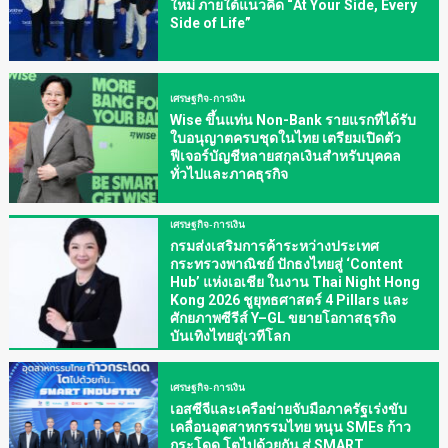
ใหม่ ภายใต้แนวคิด “At Your Side, Every
Side of Life”
เศรษฐกิจ-การเงิน
Wise ขึ้นแท่น Non-Bank รายแรกที่ได้รับ
ใบอนุญาตครบชุดในไทย เตรียมเปิดตัว
ฟีเจอร์บัญชีหลายสกุลเงินสำหรับบุคคล
ทั่วไปและภาคธุรกิจ
เศรษฐกิจ-การเงิน
กรมส่งเสริมการค้าระหว่างประเทศ
กระทรวงพาณิชย์ ปักธงไทยสู่ ‘Content
Hub’ แห่งเอเชีย ในงาน Thai Night Hong
Kong 2026 ชูยุทธศาสตร์ 4 Pillars และ
ศักยภาพซีรีส์ Y–GL ขยายโอกาสธุรกิจ
บันเทิงไทยสู่เวทีโลก
เศรษฐกิจ-การเงิน
เอสซีจีและเครือข่ายจับมือภาครัฐเร่งขับ
เคลื่อนอุตสาหกรรมไทย หนุน SMEs ก้าว
กระโดด โตไปด้วยกัน สู่ SMART