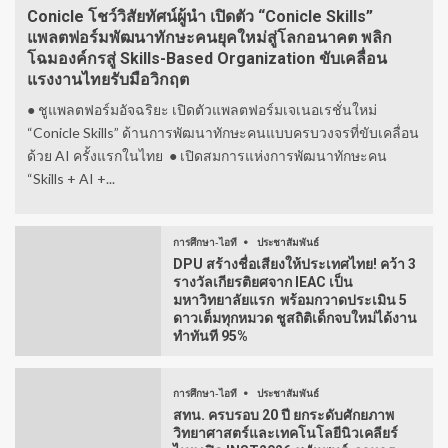
Conicle โชว์วิสัยทัศน์ผู้นำ เปิดตัว “Conicle Skills”
แพลตฟอร์มพัฒนาทักษะคนยุคใหม่สู่โลกอนาคต พลิก
โฉมองค์กรสู่ Skills-Based Organization ขับเคลื่อน
แรงงานไทยรับมือวิกฤต
● ชูแพลตฟอร์มอัจฉริยะ เปิดตัวแพลตฟอร์มเจเนอเรชั่นใหม่
“Conicle Skills” ด้านการพัฒนาทักษะคนแบบครบวงจรที่ขับเคลื่อน
ด้วย AI ครั้งแรกในไทย ● เปิดสมการแห่งการพัฒนาทักษะคน
“Skills + AI +...
การศึกษา-ไอที
ประชาสัมพันธ์
DPU สร้างชื่อเสียงให้ประเทศไทย! คว้า 3
รางวัลเกียรติยศจาก IEAC เป็น
มหาวิทยาลัยแรก พร้อมกวาดประเมิน 5
ดาวเต็มทุกหมวด ชูสถิติเด็กจบใหม่ได้งาน
ทำทันที 95%
การศึกษา-ไอที
ประชาสัมพันธ์
สทน. ครบรอบ 20 ปี ยกระดับศักยภาพ
วิทยาศาสตร์และเทคโนโลยีนิวเคลียร์