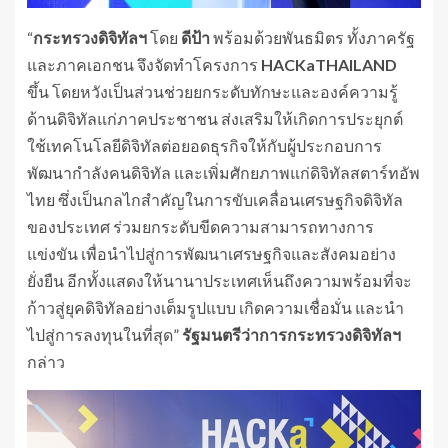
“
กระทรวงดิจิทัลฯ
โดย
ดีป้า
พร้อมด้วยพันธมิตร ทั้งภาครัฐ
และภาคเอกชน จึงจัดทำโครงการ
HACKaTHAILAND
ขึ้น โดยหวังเป็นส่วนช่วยยกระดับทักษะและองค์ความรู้
ด้านดิจิทัลแก่ภาคประชาชน ส่งเสริมให้เกิดการประยุกต์
ใช้เทคโนโลยีดิจิทัลต่อยอดธุรกิจให้กับผู้ประกอบการ
พัฒนากำลังคนดิจิทัล และเพิ่มศักยภาพแก่ดิจิทัลสตาร์ทอัพ
ไทย ซึ่งเป็นกลไกสำคัญในการขับเคลื่อนเศรษฐกิจดิจิทัล
ของประเทศ ร่วมยกระดับขีดความสามารถทางการ
แข่งขัน เพื่อนำไปสู่การพัฒนาเศรษฐกิจและสังคมอย่าง
ยั่งยืน อีกทั้งแสดงให้นานาประเทศเห็นถึงความพร้อมที่จะ
ก้าวสู่ยุคดิจิทัลอย่างเต็มรูปแบบ เกิดความเชื่อมั่น และนำ
ไปสู่การลงทุนในที่สุด”
รัฐมนตรีว่าการกระทรวงดิจิทัลฯ
กล่าว