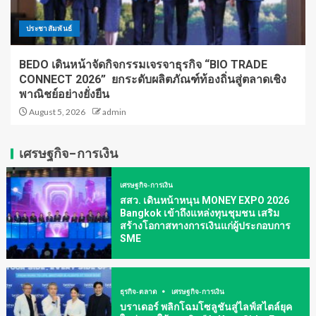
ประชาสัมพันธ์
BEDO เดินหน้าจัดกิจกรรมเจรจาธุรกิจ “BIO TRADE
CONNECT 2026” ยกระดับผลิตภัณฑ์ท้องถิ่นสู่ตลาดเชิง
พาณิชย์อย่างยั่งยืน
August 5, 2026
admin
เศรษฐกิจ-การเงิน
เศรษฐกิจ-การเงิน
สสว. เดินหน้าหนุน MONEY EXPO 2026
Bangkok เข้าถึงแหล่งทุนชุมชน เสริม
สร้างโอกาสทางการเงินแก่ผู้ประกอบการ
SME
ธุรกิจ-ตลาด
เศรษฐกิจ-การเงิน
บราเดอร์ พลิกโฉมโซลูชันสู่ไลฟ์สไตล์ยุค