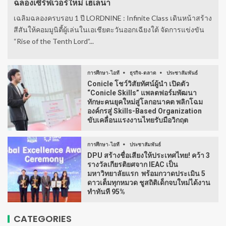
ฉลองเซิร์ฟเวอร์ใหม่ เฮเลนา
เฉลิมฉลองครบรอบ 1 ปี LORDNINE : Infinite Class เดินหน้าสร้าง
สีสันให้คอมมูนิตี้ผู้เล่นในเอเชียตะวันออกเฉียงใต้ จัดการแข่งขัน
“Rise of the Tenth Lord”...
การศึกษา-ไอที
ธุรกิจ-ตลาด
ประชาสัมพันธ์
Conicle โชว์วิสัยทัศน์ผู้นำ เปิดตัว
“Conicle Skills” แพลตฟอร์มพัฒนา
ทักษะคนยุคใหม่สู่โลกอนาคต พลิกโฉม
องค์กรสู่ Skills-Based Organization
ขับเคลื่อนแรงงานไทยรับมือวิกฤต
การศึกษา-ไอที
ประชาสัมพันธ์
DPU สร้างชื่อเสียงให้ประเทศไทย! คว้า 3
รางวัลเกียรติยศจาก IEAC เป็น
มหาวิทยาลัยแรก พร้อมกวาดประเมิน 5
ดาวเต็มทุกหมวด ชูสถิติเด็กจบใหม่ได้งาน
ทำทันที 95%
CATEGORIES