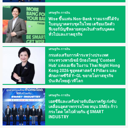
เศรษฐกิจ-การเงิน
Wise ขึ้นแท่น Non-Bank รายแรกที่ได้รับ
ใบอนุญาตครบชุดในไทย เตรียมเปิดตัว
ฟีเจอร์บัญชีหลายสกุลเงินสำหรับบุคคล
ทั่วไปและภาคธุรกิจ
เศรษฐกิจ-การเงิน
กรมส่งเสริมการค้าระหว่างประเทศ
กระทรวงพาณิชย์ ปักธงไทยสู่ ‘Content
Hub’ แห่งเอเชีย ในงาน Thai Night Hong
Kong 2026 ชูยุทธศาสตร์ 4 Pillars และ
ศักยภาพซีรีส์ Y–GL ขยายโอกาสธุรกิจ
บันเทิงไทยสู่เวทีโลก
เศรษฐกิจ-การเงิน
เอสซีจีและเครือข่ายจับมือภาครัฐเร่งขับ
เคลื่อนอุตสาหกรรมไทย หนุน SMEs ก้าว
กระโดด โตไปด้วยกัน สู่ SMART
INDUSTRY