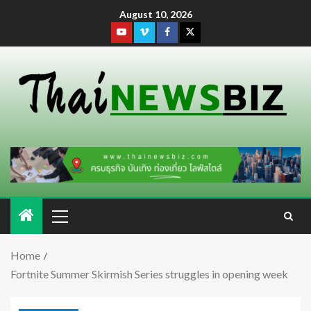
August 10, 2026
Home
Fortnite Summer Skirmish Series struggles in opening week