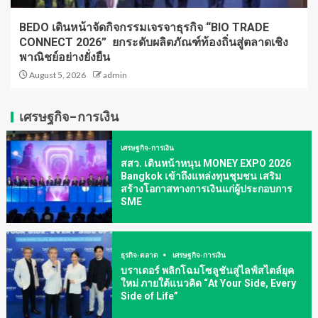
BEDO เดินหน้าจัดกิจกรรมเจรจาธุรกิจ “BIO TRADE
CONNECT 2026” ยกระดับผลิตภัณฑ์ท้องถิ่นสู่ตลาดเชิง
พาณิชย์อย่างยั่งยืน
August 5, 2026
admin
เศรษฐกิจ-การเงิน
เศรษฐกิจ-การเงิน
สสว. เดินหน้าหนุน MONEY EXPO 2026
Bangkok เข้าถึงแหล่งทุนชุมชน เสริม
สร้างโอกาสทางการเงินแก่ผู้ประกอบการ
SME
ธุรกิจ-ตลาด
เศรษฐกิจ-การเงิน
บราเดอร์ พลิกโฉมโซลูชันสู่ไลฟ์สไตล์ยุค
ใหม่ ภายใต้แนวคิด “At Your Side, Every
Side of Life”