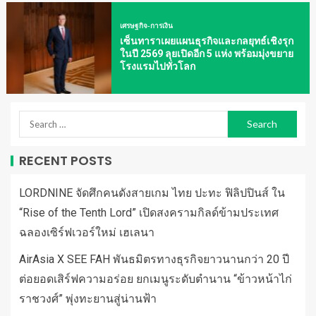
เศรษฐกิจ-การเงิน
เซ็นทาราเผยแผนธุรกิจและกลยุทธ์เชิงรุก
ในปี 2569 ลุยเปิดอีก 5 แห่ง พร้อมมุ่งขยาย
โรงแรมไปทั่วโลก
RECENT POSTS
LORDNINE จัดศึกคนดังสายเกม ไทย ปะทะ ฟิลิปปินส์ ใน
“Rise of the Tenth Lord” เปิดสงครามกิลด์ข้ามประเทศ
ฉลองเซิร์ฟเวอร์ใหม่ เฮเลนา
AirAsia X SEE FAH พันธมิตรทางธุรกิจยาวนานกว่า 20 ปี
ต่อยอดเสิร์ฟความอร่อย ยกเมนูระดับตำนาน “ข้าวหน้าไก่
ราชวงศ์” พุ่งทะยานสู่น่านฟ้า