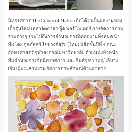
นิทรรศการ The Colors of Nature ถือได้ว่าเป็นผลงานของ
เด็กรุ่นใหม่ เหล่าจิตอาสา ฟู้ด ฟอร์ ไฟเตอร์ การจัดการภาพ
รวมต่างๆ รวมไปถึงการอำนวยการติดต่องานทั้งหมด นำ
ทีมโดย กุลภัสสร์ ไชยวงศ์สุริย (ไหม) นิสิตชั้นปีที่ 4 คณะ
อักษรศาสตร์ จุฬาลงกรณ์มหาวิทยาลัย ตำแหน่งหัวหน้า
ทีมอำนวยการจัดนิทรรศการ และ จินห์จุฑา ใหญ่ไล้บาง
(จิน) ผู้ประสานงาน จัดการภาพลักษณ์ด้านอาหาร