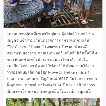
สมาคมการท่องเที่ยวเขาใหญ่และ ฟู้ด ฟอร์ ไฟเตอร์ ขอ
เชิญชวนเข้าร่วมงานนิทรรศการภาพวาดเทคนิคสีน้ำ
“The Colors of Nature” โดยแพรว-รักชนก ช่วยเหลือ
ทายาทรุ่นสองจาก “สวนเอเดน ออร์แกนิกส์” นิสิตชั้นปีที่ 4
คณะนิเทศศาสตร์ จุฬาลงกรณ์มหาวิทยาลัย หนึ่งใน
สมาชิก “จิตอาสา ฟู้ด ฟอร์ ไฟเตอร์” ที่ฝากผลงานไว้จาก
การออกแบบสติ๊กเกอร์ชุด Move On Fighters และผล
งานการออกแบบตราสัญลักษณ์ “6017” ในโอกาสการก่อ
ตั้งอุทยานแห่งชาติเขาใหญ่ครบ 60 ปี และ 17 ปี แห่งการ
เป็นมรดกโลกกลุ่มป่าดงพญาเย็น โดยองค์การยูเนสโก