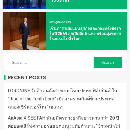
INDUSTRY
เศรษฐกิจ-การเงิน
เซ็นทาราเผยแผนธุรกิจและกลยุทธ์เชิงรุก
ในปี 2569 ลุยเปิดอีก 5 แห่ง พร้อมมุ่งขยาย
โรงแรมไปทั่วโลก
RECENT POSTS
LORDNINE จัดศึกคนดังสายเกม ไทย ปะทะ ฟิลิปปินส์ ใน
“Rise of the Tenth Lord” เปิดสงครามกิลด์ข้ามประเทศ
ฉลองเซิร์ฟเวอร์ใหม่ เฮเลนา
AirAsia X SEE FAH พันธมิตรทางธุรกิจยาวนานกว่า 20 ปี
ต่อยอดเสิร์ฟความอร่อย ยกเมนูระดับตำนาน “ข้าวหน้าไก่