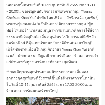
นอกจากนี้เฉพาะวันที่ 10-11 กุมภาพันธ์ 2565 เวลา 17.00
– 20.00น. ขอเชิญพบกับกิจกรรมพิเศษจากกลุ่ม “Young
Chefs at Khao Yai” นำทีมโดย เฟิร์ส – วัชรีภรณ์ อรุณพันธุ์
ทายาทรุ่นสองแห่ง “ครัวบินหลา” จิตอาสาจากกลุ่ม “ฟู้ด
ฟอร์ ไฟเตอร์” นำเสนอเมนูอาหารผ่านแนวคิดการใช้สีจาก
ธรรมชาติ วัตถุดิบท้องถิ่น สมุนไพร ไข่ไก่อารมณ์ดี พืชผัก
ออร์แกนิกส์ ที่คุ้นเคยนำเสนอ “ของดีบ้านฉัน-เขาใหญ่”
เฟิร์ส ชักชวนเพื่อนในกลุ่มจิตอาสา Young Khao Yai อาทิ
เจมส์ – พัศกฤต ธนาอัญมณี จากครัวยี่เหลา ร้านอาหารเก่า
แก่ย่านแพร่งภูธร มารังสรรค์อาหารชุดพิเศษ
** ขอเชิญชวนทุกท่านมาชมนิทรรศการและลิ้มลอง
อาหารชุดสุดพิเศษที่รังสรรค์ขึ้นเพื่อนิทรรศการนี้เท่านั้น
ในวันที่ 10-11 กุมภาพันธ์ 2565 เวลา 17.00-20.00น. ณ
ร้าน เดอะ การ์เดนเนอร์ เขาใหญ่