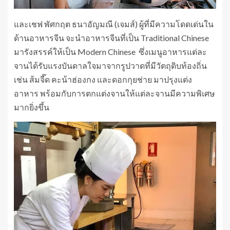
และเชฟ พัศกฤต ธนาอัญมณี (เจมส์) ผู้ที่มีความโดดเด่นใน
ด้านอาหารจีน จะนำอาหารจีนที่เป็น Traditional Chinese
มารังสรรค์ให้เป็น Modern Chinese ซึ่งเมนูอาหารแต่ละ
จานได้รับแรงบันดาลใจมาจากรูปวาดที่มีวัตถุดิบท้องถิ่น
เช่น ส้มจี๊ด คะน้าฮ่องกง และดอกกุยช่าย มาปรุงแต่ง
อาหาร พร้อมกับการตกแต่งจานให้แต่ละจานมีความพิเศษ
มากยิ่งขึ้น