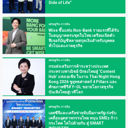
Side of Life”
เศรษฐกิจ-การเงิน
Wise ขึ้นแท่น Non-Bank รายแรกที่ได้รับ
ใบอนุญาตครบชุดในไทย เตรียมเปิดตัว
ฟีเจอร์บัญชีหลายสกุลเงินสำหรับบุคคล
ทั่วไปและภาคธุรกิจ
เศรษฐกิจ-การเงิน
กรมส่งเสริมการค้าระหว่างประเทศ
กระทรวงพาณิชย์ ปักธงไทยสู่ ‘Content
Hub’ แห่งเอเชีย ในงาน Thai Night Hong
Kong 2026 ชูยุทธศาสตร์ 4 Pillars และ
ศักยภาพซีรีส์ Y–GL ขยายโอกาสธุรกิจ
บันเทิงไทยสู่เวทีโลก
เศรษฐกิจ-การเงิน
เอสซีจีและเครือข่ายจับมือภาครัฐเร่งขับ
เคลื่อนอุตสาหกรรมไทย หนุน SMEs ก้าว
กระโดด โตไปด้วยกัน สู่ SMART