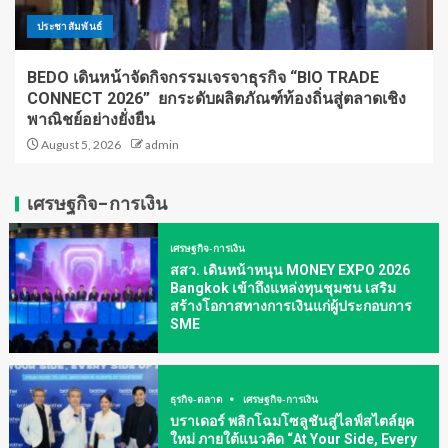
ประชาสัมพันธ์
BEDO เดินหน้าจัดกิจกรรมเจรจาธุรกิจ “BIO TRADE
CONNECT 2026” ยกระดับผลิตภัณฑ์ท้องถิ่นสู่ตลาดเชิง
พาณิชย์อย่างยั่งยืน
August 5, 2026
admin
เศรษฐกิจ-การเงิน
เศรษฐกิจ-การเงิน
สสว. เดินหน้าหนุน MONEY EXPO 2026
Bangkok เข้าถึงแหล่งทุนชุมชน เสริม
สร้างโอกาสทางการเงินแก่ผู้ประกอบการ
SME
ธุรกิจ-ตลาด
เศรษฐกิจ-การเงิน
บราเดอร์ พลิกโฉมโซลูชันสู่ไลฟ์สไตล์ยุค
ใหม่ ภายใต้แนวคิด “At Your Side, Every