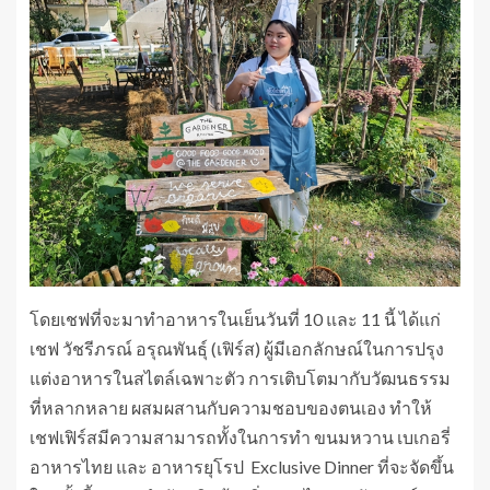
โดยเชฟที่จะมาทำอาหารในเย็นวันที่ 10 และ 11 นี้ ได้แก่
เชฟ วัชรีภรณ์ อรุณพันธุ์ (เฟิร์ส) ผู้มีเอกลักษณ์ในการปรุง
แต่งอาหารในสไตล์เฉพาะตัว การเติบโตมากับวัฒนธรรม
ที่หลากหลาย ผสมผสานกับความชอบของตนเอง ทำให้
เชฟเฟิร์สมีความสามารถทั้งในการทำ ขนมหวาน เบเกอรี่
อาหารไทย และ อาหารยุโรป Exclusive Dinner ที่จะจัดขึ้น