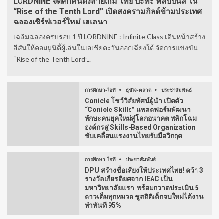
LORDNINE จัดศึกคนดังสายเกม ไทย ปะทะ ฟิลิปปินส์ ใน
“Rise of the Tenth Lord” เปิดสงครามกิลด์ข้ามประเทศ
ฉลองเซิร์ฟเวอร์ใหม่ เฮเลนา
เฉลิมฉลองครบรอบ 1 ปี LORDNINE : Infinite Class เดินหน้าสร้าง
สีสันให้คอมมูนิตี้ผู้เล่นในเอเชียตะวันออกเฉียงใต้ จัดการแข่งขัน
“Rise of the Tenth Lord”...
การศึกษา-ไอที
ธุรกิจ-ตลาด
ประชาสัมพันธ์
Conicle โชว์วิสัยทัศน์ผู้นำ เปิดตัว
“Conicle Skills” แพลตฟอร์มพัฒนา
ทักษะคนยุคใหม่สู่โลกอนาคต พลิกโฉม
องค์กรสู่ Skills-Based Organization
ขับเคลื่อนแรงงานไทยรับมือวิกฤต
การศึกษา-ไอที
ประชาสัมพันธ์
DPU สร้างชื่อเสียงให้ประเทศไทย! คว้า 3
รางวัลเกียรติยศจาก IEAC เป็น
มหาวิทยาลัยแรก พร้อมกวาดประเมิน 5
ดาวเต็มทุกหมวด ชูสถิติเด็กจบใหม่ได้งาน
ทำทันที 95%