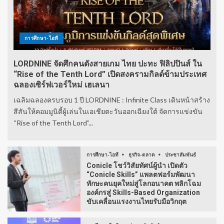
การศึกษา-ไอที
LORDNINE จัดศึกคนดังสายเกม ไทย ปะทะ ฟิลิปปินส์ ใน
“Rise of the Tenth Lord” เปิดสงครามกิลด์ข้ามประเทศ
ฉลองเซิร์ฟเวอร์ใหม่ เฮเลนา
เฉลิมฉลองครบรอบ 1 ปี LORDNINE : Infinite Class เดินหน้าสร้าง
สีสันให้คอมมูนิตี้ผู้เล่นในเอเชียตะวันออกเฉียงใต้ จัดการแข่งขัน
“Rise of the Tenth Lord”...
การศึกษา-ไอที
ธุรกิจ-ตลาด
ประชาสัมพันธ์
Conicle โชว์วิสัยทัศน์ผู้นำ เปิดตัว
“Conicle Skills” แพลตฟอร์มพัฒนา
ทักษะคนยุคใหม่สู่โลกอนาคต พลิกโฉม
องค์กรสู่ Skills-Based Organization
ขับเคลื่อนแรงงานไทยรับมือวิกฤต