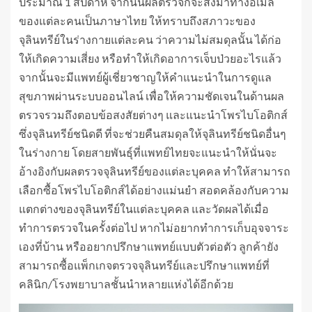
ประมาณ 1 สัปดาห์ จากนั้นผลตรวจก็จะส่งมาทางอีเมล์
ของแต่ละคนเป็นภาษาไทย ให้ทราบถึงสภาวะของ
จุลินทรีย์ในร่างกายแต่ละคน ว่าความไม่สมดุลนั้น ได้ก่อ
ให้เกิดความเสี่ยง หรือทำให้เกิดอาการเจ็บป่วยอะไรแล้ว
จากนั้นจะมีแพทย์ผู้เชี่ยวชาญให้คำแนะนำในการดูแล
สุขภาพผ่านระบบออนไลน์ เพื่อให้ความชัดเจนในด้านผล
ตรวจรวมถึงตอบข้อสงสัยต่างๆ และแนะนำโพรไบโอติกส์
ซึ่งจุลินทรีย์ชนิดดี ที่จะช่วยคืนสมดุลให้จุลินทรีย์ชนิดอื่นๆ
ในร่างกาย โดยสายพันธุ์ที่แพทย์ไทยจะแนะนำให้นั่นจะ
อ้างอิงกับผลตรวจจุลินทรีย์ของแต่ละบุคคล ทำให้สามารถ
เลือกซื้อโพรไบโอติกส์ได้อย่างแม่นยำ สอดคล้องกับความ
แตกต่างของจุลินทรีย์ในแต่ละบุคคล และวัดผลได้เมื่อ
ทำการตรวจในครั้งต่อไป หากไม่อยากทำการเก็บอุจจาระ
เองที่บ้าน หรืออยากปรึกษาแพทย์แบบตัวต่อตัว ลูกค้ายัง
สามารถซื้อแพ็กเกจตรวจจุลินทรีย์และปรึกษาแพทย์ที่
คลินิก/โรงพยาบาลชั้นนำหลายแห่งได้อีกด้วย