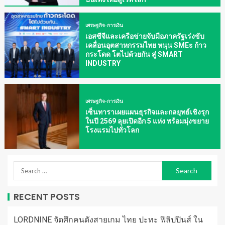
เศรษฐกิจ-การเงิน
เอสซีจีและเครือข่ายจับมือภาครัฐเร่งขับ
เคลื่อนอุตสาหกรรมไทย หนุน SMEs ก้าว
กระโดด โตไปด้วยกัน สู่ SMART
INDUSTRY
เศรษฐกิจ-การเงิน
เซ็นทาราเผยแผนธุรกิจและกลยุทธ์เชิงรุก
ในปี 2569 ลุยเปิดอีก 5 แห่ง พร้อมมุ่งขยาย
โรงแรมไปทั่วโลก
RECENT POSTS
LORDNINE จัดศึกคนดังสายเกม ไทย ปะทะ ฟิลิปปินส์ ใน