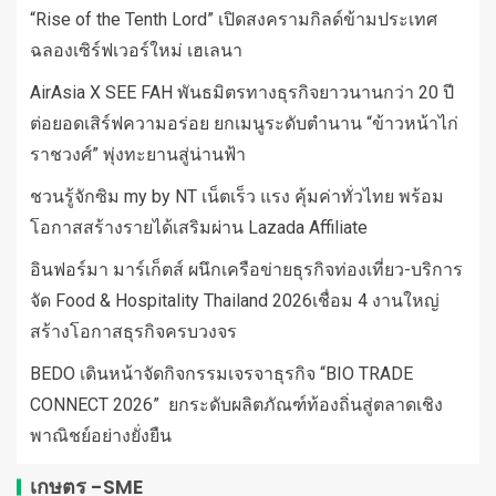
“Rise of the Tenth Lord” เปิดสงครามกิลด์ข้ามประเทศ
ฉลองเซิร์ฟเวอร์ใหม่ เฮเลนา
AirAsia X SEE FAH พันธมิตรทางธุรกิจยาวนานกว่า 20 ปี
ต่อยอดเสิร์ฟความอร่อย ยกเมนูระดับตำนาน “ข้าวหน้าไก่
ราชวงศ์” พุ่งทะยานสู่น่านฟ้า
ชวนรู้จักซิม my by NT เน็ตเร็ว แรง คุ้มค่าทั่วไทย พร้อม
โอกาสสร้างรายได้เสริมผ่าน Lazada Affiliate
อินฟอร์มา มาร์เก็ตส์ ผนึกเครือข่ายธุรกิจท่องเที่ยว-บริการ
จัด Food & Hospitality Thailand 2026เชื่อม 4 งานใหญ่
สร้างโอกาสธุรกิจครบวงจร
BEDO เดินหน้าจัดกิจกรรมเจรจาธุรกิจ “BIO TRADE
CONNECT 2026” ยกระดับผลิตภัณฑ์ท้องถิ่นสู่ตลาดเชิง
พาณิชย์อย่างยั่งยืน
เกษตร -SME