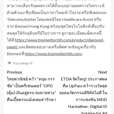
สามารถเลือกรับผลตรวจได้ทั้งแบบอ่านผลตรวจวิเคราะห์
ด้วยตัวเอง ซึ่งเขียนเป็นภาษาไทยเข้าใจง่าย หรือฟังผลแบบ
Teleconsultation โดยแพทย์ไทย Healthcare Assist หรือ
จาก Biomed Hong Kong พร้อมชุดโพรไบโอติกส์เพื่อปรับ
สมดุลให้กับจุลินทรีย์ในร่างการ ดูรายละเอียดแพ็คเกจนี้
ได้ที่
https://www.biomedtechth.com/product/diamond-
panel/
และติดต่อสอบถามหรือติดตามข้อมูลเกี่ยวกับ
Biomed ที่
https://www.biomedtechth.com/
จำนวนคนดู
91
Previous
Next
ไทยพาณิชย์ คว้า “หนุ่ม กรร
ETDA จัดใหญ่! ประกาศผล
ชัย” เป็นพรีเซนเตอร์ “OPD
ทีม UpPass คว้ารางวัลสุด
(คุ้ม) เงินอยู่ครบ จบหายห่วง”
ยอดนวัตกรรมดิจิทัลไอดี ใน
คืนเบี้ยครบแม้เคลมค่ารักษา
การแข่งขัน MEiD
Hackathon : Digital ID
Solution for All