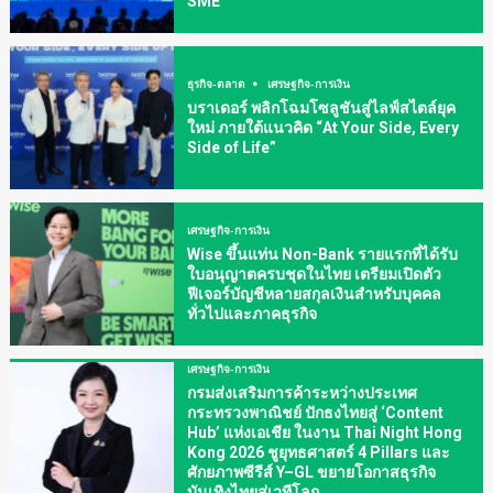
SME
ธุรกิจ-ตลาด
เศรษฐกิจ-การเงิน
บราเดอร์ พลิกโฉมโซลูชันสู่ไลฟ์สไตล์ยุค
ใหม่ ภายใต้แนวคิด “At Your Side, Every
Side of Life”
เศรษฐกิจ-การเงิน
Wise ขึ้นแท่น Non-Bank รายแรกที่ได้รับ
ใบอนุญาตครบชุดในไทย เตรียมเปิดตัว
ฟีเจอร์บัญชีหลายสกุลเงินสำหรับบุคคล
ทั่วไปและภาคธุรกิจ
เศรษฐกิจ-การเงิน
กรมส่งเสริมการค้าระหว่างประเทศ
กระทรวงพาณิชย์ ปักธงไทยสู่ ‘Content
Hub’ แห่งเอเชีย ในงาน Thai Night Hong
Kong 2026 ชูยุทธศาสตร์ 4 Pillars และ
ศักยภาพซีรีส์ Y–GL ขยายโอกาสธุรกิจ
บันเทิงไทยสู่เวทีโลก