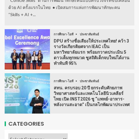
“Conicle Skills” ด้านการพัฒนาทักษะคนแบบครบวงจรที่ขับเคลื่อน
ด้วย AI ครั้งแรกในไทย ● เปิดสมการแห่งการพัฒนาทักษะคน
“Skills + AI +...
การศึกษา-ไอที
ประชาสัมพันธ์
DPU สร้างชื่อเสียงให้ประเทศไทย! คว้า 3
รางวัลเกียรติยศจาก IEAC เป็น
มหาวิทยาลัยแรก พร้อมกวาดประเมิน 5
ดาวเต็มทุกหมวด ชูสถิติเด็กจบใหม่ได้งาน
ทำทันที 95%
การศึกษา-ไอที
ประชาสัมพันธ์
สทน. ครบรอบ 20 ปี ยกระดับศักยภาพ
วิทยาศาสตร์และเทคโนโลยีนิวเคลียร์
ไทย เปิด INST2026 ชู “แพทย์-อาหาร-
พลังงานสะอาด” เป็นกลไกพัฒนาประเทศ
CATEGORIES