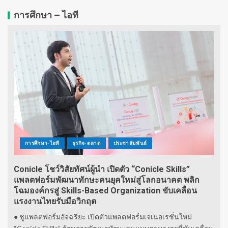
การศึกษา – ไอที
การศึกษา-ไอที
ธุรกิจ-ตลาด
ประชาสัมพันธ์
Conicle โชว์วิสัยทัศน์ผู้นำ เปิดตัว “Conicle Skills”
แพลตฟอร์มพัฒนาทักษะคนยุคใหม่สู่โลกอนาคต พลิก
โฉมองค์กรสู่ Skills-Based Organization ขับเคลื่อน
แรงงานไทยรับมือวิกฤต
● ชูแพลตฟอร์มอัจฉริยะ เปิดตัวแพลตฟอร์มเจเนอเรชั่นใหม่