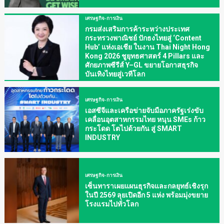
เศรษฐกิจ-การเงิน
กรมส่งเสริมการค้าระหว่างประเทศ
กระทรวงพาณิชย์ ปักธงไทยสู่ ‘Content
Hub’ แห่งเอเชีย ในงาน Thai Night Hong
Kong 2026 ชูยุทธศาสตร์ 4 Pillars และ
ศักยภาพซีรีส์ Y–GL ขยายโอกาสธุรกิจ
บันเทิงไทยสู่เวทีโลก
เศรษฐกิจ-การเงิน
เอสซีจีและเครือข่ายจับมือภาครัฐเร่งขับ
เคลื่อนอุตสาหกรรมไทย หนุน SMEs ก้าว
กระโดด โตไปด้วยกัน สู่ SMART
INDUSTRY
เศรษฐกิจ-การเงิน
เซ็นทาราเผยแผนธุรกิจและกลยุทธ์เชิงรุก
ในปี 2569 ลุยเปิดอีก 5 แห่ง พร้อมมุ่งขยาย
โรงแรมไปทั่วโลก