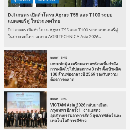
ธุรกิจ-ตลาด
เกษตร - SME
DJI เกษตร เปิดตัวโดรน Agras T55 และ T100 ระบบ
แบตเตอรี่คู่ ในประเทศไทย
DJI เกษตร เปิดตัวโดรน Agras T55 และ T100 ระบบแบตเตอรี่คู่
ในประเทศไทย ณ งาน AGRITECHNICA Asia 2026...
เกษตร - SME
เกษมชัยฟู้ด เตรียมความพร้อมเพิ่มกำลัง
การผลิตไข่ไก่ปลอดกรง 3 เท่า ตั้งเป้าผลิต
100 ล้านฟองกลางปี 2569 รองรับความ
ต้องการตลาด
เกษตร - SME
VICTAM Asia 2026 กลับมาเยือน
กรุงเทพฯ อีกครั้ง !! งานแสดง
อุตสาหกรรมอาหารสัตว์ สุขภาพสัตว์ และ
เทคโนโลยีการสีข้าว