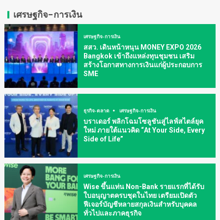
เศรษฐกิจ-การเงิน
เศรษฐกิจ-การเงิน
สสว. เดินหน้าหนุน MONEY EXPO 2026
Bangkok เข้าถึงแหล่งทุนชุมชน เสริม
สร้างโอกาสทางการเงินแก่ผู้ประกอบการ
SME
ธุรกิจ-ตลาด
เศรษฐกิจ-การเงิน
บราเดอร์ พลิกโฉมโซลูชันสู่ไลฟ์สไตล์ยุค
ใหม่ ภายใต้แนวคิด “At Your Side, Every
Side of Life”
เศรษฐกิจ-การเงิน
Wise ขึ้นแท่น Non-Bank รายแรกที่ได้รับ
ใบอนุญาตครบชุดในไทย เตรียมเปิดตัว
ฟีเจอร์บัญชีหลายสกุลเงินสำหรับบุคคล
ทั่วไปและภาคธุรกิจ