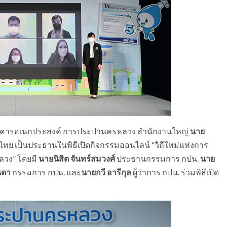
น. ณ อาคารอเนกประสงค์ การประปานครหลวง สำนักงานใหญ่
นาย
ย เป็นประธานในพิธีเปิดกิจกรรมออนไลน์ “วิถีใหม่แห่งการ
วง” โดยมี
นายนิสิต จันทร์สมวงศ์
ประธานกรรมการ กปน.
นาย
ินดา
กรรมการ กปน. และ
นายกวี อารีกุล
ผู้ว่าการ กปน. ร่วมพิธีเปิด