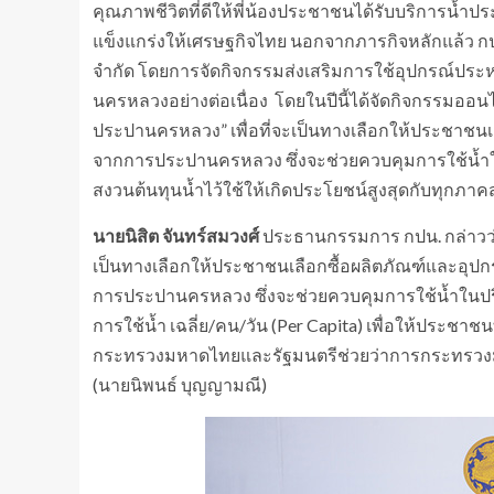
คุณภาพชีวิตที่ดีให้พี่น้องประชาชนได้รับบริการน้ำป
แข็งแกร่งให้เศรษฐกิจไทย นอกจากภารกิจหลักแล้ว กปน
จำกัด โดยการจัดกิจกรรมส่งเสริมการใช้อุปกรณ์ประ
นครหลวงอย่างต่อเนื่อง โดยในปีนี้ได้จัดกิจกรรมออ
ประปานครหลวง” เพื่อที่จะเป็นทางเลือกให้ประชาชนเล
จากการประปานครหลวง ซึ่งจะช่วยควบคุมการใช้น้ำใน
สงวนต้นทุนน้ำไว้ใช้ให้เกิดประโยชน์สูงสุดกับทุกภาค
นายนิสิต จันทร์สมวงศ์
ประธานกรรมการ กปน. กล่าวว่
เป็นทางเลือกให้ประชาชนเลือกซื้อผลิตภัณฑ์และอุป
การประปานครหลวง ซึ่งจะช่วยควบคุมการใช้น้ำในปริ
การใช้น้ำ เฉลี่ย/คน/วัน (Per Capita) เพื่อให้ประ
กระทรวงมหาดไทยและรัฐมนตรีช่วยว่าการกระทรว
(นายนิพนธ์ บุญญามณี)