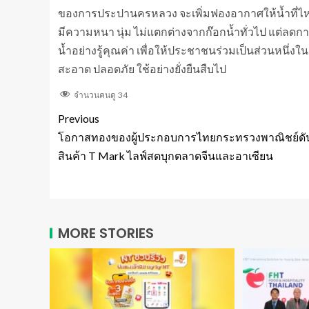
ของการประปานครหลวง จะเพิ่มฟองอากาศให้น้ำที่
มีความหนา นุ่ม ไม่แตกต่างจากก๊อกน้ำทั่วไป แต่ลดการ
น้ำอย่างรู้คุณค่า เพื่อให้ประชาชนร่วมเป็นส่วนหนึ่งใ
สะอาด ปลอดภัย ใช้อย่างยั่งยืนสืบไป
จำนวนคนดู
34
Previous
โอกาสทองของผู้ประกอบการไทยกระทรวงพาณิชย์ดั
สินค้า T Mark ไลฟ์สดบุกตลาดจีนและอาเซียน
MORE STORIES