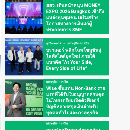
สสว. เดินหน้าหนุน MONEY
EXPO 2026 Bangkok เข้าถึง
แหล่งทุนชุมชน เสริมสร้าง
โอกาสทางการเงินแก่ผู้
ประกอบการ SME
ธุรกิจ-ตลาด
เศรษฐกิจ-การเงิน
บราเดอร์ พลิกโฉมโซลูชันสู่
ไลฟ์สไตล์ยุคใหม่ ภายใต้
แนวคิด “At Your Side,
Every Side of Life”
เศรษฐกิจ-การเงิน
Wise ขึ้นแท่น Non-Bank ราย
แรกที่ได้รับใบอนุญาตครบชุด
ในไทย เตรียมเปิดตัวฟีเจอร์
บัญชีหลายสกุลเงินสำหรับ
บุคคลทั่วไปและภาคธุรกิจ
เศรษฐกิจ-การเงิน