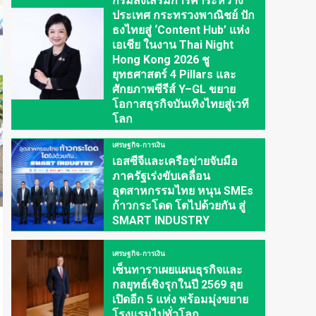
กรมส่งเสริมการค้าระหว่าง
ประเทศ กระทรวงพาณิชย์ ปัก
ธงไทยสู่ ‘Content Hub’ แห่ง
เอเชีย ในงาน Thai Night
Hong Kong 2026 ชู
ยุทธศาสตร์ 4 Pillars และ
ศักยภาพซีรีส์ Y–GL ขยาย
โอกาสธุรกิจบันเทิงไทยสู่เวที
โลก
เศรษฐกิจ-การเงิน
เอสซีจีและเครือข่ายจับมือ
ภาครัฐเร่งขับเคลื่อน
อุตสาหกรรมไทย หนุน SMEs
ก้าวกระโดด โตไปด้วยกัน สู่
SMART INDUSTRY
เศรษฐกิจ-การเงิน
เซ็นทาราเผยแผนธุรกิจและ
กลยุทธ์เชิงรุกในปี 2569 ลุย
เปิดอีก 5 แห่ง พร้อมมุ่งขยาย
โรงแรมไปทั่วโลก