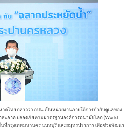
าดไทย กล่าวว่า กปน. เป็นหน่วยงานภายใต้การกำกับดูแลของ
าสะอาด ปลอดภัย ตามมาตรฐานองค์การอนามัยโลก (World
้นที่กรุงเทพมหานคร นนทบุรี และสมุทรปราการ เพื่อช่วยพัฒนา