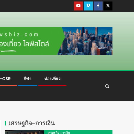
ม-CSR
กีฬา
ท่องเที่ยว
เศรษฐกิจ-การเงิน
เศรษฐกิจ-การเงิน