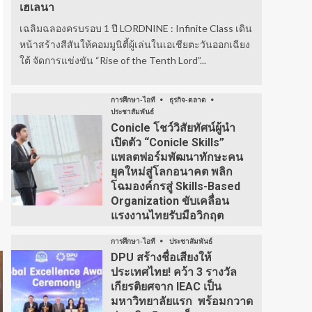
เฮเลนา
เฉลิมฉลองครบรอบ 1 ปี LORDNINE : Infinite Class เดิน
หน้าสร้างสีสันให้คอมมูนิตี้ผู้เล่นในเอเชียตะวันออกเฉียง
ใต้ จัดการแข่งขัน “Rise of the Tenth Lord”...
การศึกษา-ไอที
ธุรกิจ-ตลาด
ประชาสัมพันธ์
Conicle โชว์วิสัยทัศน์ผู้นำ
เปิดตัว “Conicle Skills”
แพลตฟอร์มพัฒนาทักษะคน
ยุคใหม่สู่โลกอนาคต พลิก
โฉมองค์กรสู่ Skills-Based
Organization ขับเคลื่อน
แรงงานไทยรับมือวิกฤต
การศึกษา-ไอที
ประชาสัมพันธ์
DPU สร้างชื่อเสียงให้
ประเทศไทย! คว้า 3 รางวัล
เกียรติยศจาก IEAC เป็น
มหาวิทยาลัยแรก พร้อมกวาด