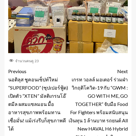
จำนวนคนดู
23
Previous
Next
นอติลุส ชูคอนเซ็ปท์ใหม่
เกรท วอลล์ มอเตอร์ ร่วมฝ่า
“SUPERFOOD” (ซุปเปอร์ฟู้ด)
วิกฤติโควิด-19 กับ “GWM :
เปิดตัว “XTEN” มัลติเกรนโอ๊
GO WITH ME, GO
ตมีล ผสมแซลมอน มื้อ
TOGETHER” จับมือ Food
อาหารสุขภาพพร้อมทาน
For Fighters พร้อมสนับสนุน
เชื่อมั่น! แม้เร่งรีบก็สุขภาพดี
เงินทุน 1 ล้านบาท รถยนต์ All
ได้
New HAVAL H6 Hybrid