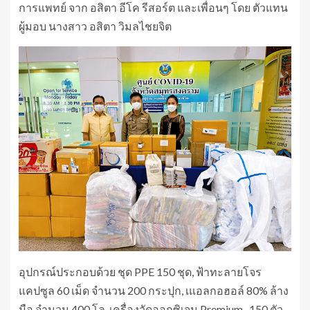
การแพทย์ จาก อสิตา อีโค รีสอร์ต และเพื่อนๆ โดย ตัวแทน
ผู้มอบ นางสาว อสิตา วิมลไชยจิต
อุปกรณ์ประกอบด้วย ชุด PPE 150 ชุด, ฟ้าทะลายโจร
แคปซูล 60 เม็ด จำนวน 200 กระปุก, เแอลกอฮอล์ 80% ล้าง
มือ จำนวน 400 โล, เครื่องวัดออกซิเจน Premium 150 ตัว,