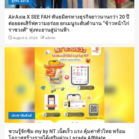
ธุรกิจ-ตลาด
AirAsia X SEE FAH พันธมิตรทางธุรกิจยาวนานกว่า 20 ปี
ต่อยอดเสิร์ฟความอร่อย ยกเมนูระดับตำนาน “ข้าวหน้าไก่
ราชวงศ์” พุ่งทะยานสู่น่านฟ้า
August 6, 2026
admin
ประชาสัมพันธ์
ชวนรู้จักซิม my by NT เน็ตเร็ว แรง คุ้มค่าทั่วไทย พร้อม
โอกาสสร้างรายได้เสริมผ่าน Lazada Affiliate