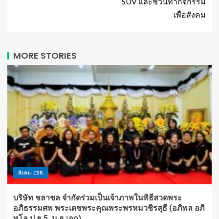
SUV และชวนทำกิจกรรม
เพื่อสังคม
MORE STORIES
สังคม-CSR
บริษัท ชลาชล จำกัดร่วมเป็นเจ้าภาพในพิธีสวดพระ
อภิธรรมศพ พระเดชพระคุณพระพรหมวชิรสุธี (อภิพล อภิ
พโล ป.ธ.5, น.ธ.เอก)