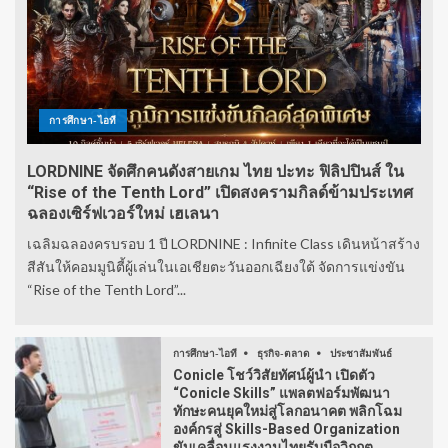
การศึกษา-ไอที
LORDNINE จัดศึกคนดังสายเกม ไทย ปะทะ ฟิลิปปินส์ ใน
“Rise of the Tenth Lord” เปิดสงครามกิลด์ข้ามประเทศ
ฉลองเซิร์ฟเวอร์ใหม่ เฮเลนา
เฉลิมฉลองครบรอบ 1 ปี LORDNINE : Infinite Class เดินหน้าสร้าง
สีสันให้คอมมูนิตี้ผู้เล่นในเอเชียตะวันออกเฉียงใต้ จัดการแข่งขัน
“Rise of the Tenth Lord”...
การศึกษา-ไอที
ธุรกิจ-ตลาด
ประชาสัมพันธ์
Conicle โชว์วิสัยทัศน์ผู้นำ เปิดตัว
“Conicle Skills” แพลตฟอร์มพัฒนา
ทักษะคนยุคใหม่สู่โลกอนาคต พลิกโฉม
องค์กรสู่ Skills-Based Organization
ขับเคลื่อนแรงงานไทยรับมือวิกฤต