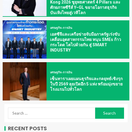
Kong 2026 ชูยุทธศาสตร์ 4 Pillars และ
ศักยภาพซีรีส์ Y–GL ขยายโอกาสธุรกิจ
บันเทิงไทยสู่เวทีโลก
เศรษฐกิจ-การเงิน
เอสซีจีและเครือข่ายจับมือภาครัฐเร่งขับ
เคลื่อนอุตสาหกรรมไทย หนุน SMEs ก้าว
กระโดด โตไปด้วยกัน สู่ SMART
INDUSTRY
เศรษฐกิจ-การเงิน
เซ็นทาราเผยแผนธุรกิจและกลยุทธ์เชิงรุก
ในปี 2569 ลุยเปิดอีก 5 แห่ง พร้อมมุ่งขยาย
โรงแรมไปทั่วโลก
RECENT POSTS