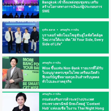
Bangkok เข้าถึงแหล่งทุนชุมชน เสริม
สร้างโอกาสทางการเงินแก่ผู้ประกอบการ
SME
ธุรกิจ-ตลาด
เศรษฐกิจ-การเงิน
บราเดอร์ พลิกโฉมโซลูชันสู่ไลฟ์สไตล์ยุค
ใหม่ ภายใต้แนวคิด “At Your Side, Every
Side of Life”
เศรษฐกิจ-การเงิน
Wise ขึ้นแท่น Non-Bank รายแรกที่ได้รับ
ใบอนุญาตครบชุดในไทย เตรียมเปิดตัว
ฟีเจอร์บัญชีหลายสกุลเงินสำหรับบุคคล
ทั่วไปและภาคธุรกิจ
เศรษฐกิจ-การเงิน
กรมส่งเสริมการค้าระหว่างประเทศ
กระทรวงพาณิชย์ ปักธงไทยสู่ ‘Content
Hub’ แห่งเอเชีย ในงาน Thai Night Hong