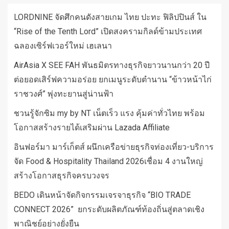
LORDNINE จัดศึกคนดังสายเกม ไทย ปะทะ ฟิลิปปินส์ ใน
“Rise of the Tenth Lord” เปิดสงครามกิลด์ข้ามประเทศ
ฉลองเซิร์ฟเวอร์ใหม่ เฮเลนา
AirAsia X SEE FAH พันธมิตรทางธุรกิจยาวนานกว่า 20 ปี
ต่อยอดเสิร์ฟความอร่อย ยกเมนูระดับตำนาน “ข้าวหน้าไก่
ราชวงศ์” พุ่งทะยานสู่น่านฟ้า
ชวนรู้จักซิม my by NT เน็ตเร็ว แรง คุ้มค่าทั่วไทย พร้อม
โอกาสสร้างรายได้เสริมผ่าน Lazada Affiliate
อินฟอร์มา มาร์เก็ตส์ ผนึกเครือข่ายธุรกิจท่องเที่ยว-บริการ
จัด Food & Hospitality Thailand 2026เชื่อม 4 งานใหญ่
สร้างโอกาสธุรกิจครบวงจร
BEDO เดินหน้าจัดกิจกรรมเจรจาธุรกิจ “BIO TRADE
CONNECT 2026” ยกระดับผลิตภัณฑ์ท้องถิ่นสู่ตลาดเชิง
พาณิชย์อย่างยั่งยืน