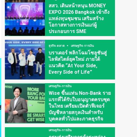
สสว. เดินหน้าหนุน MONEY
EXPO 2026 Bangkok เข้าถึง
แหล่งทุนชุมชน เสริมสร้าง
โอกาสทางการเงินแก่ผู้
ประกอบการ SME
ธุรกิจ-ตลาด
เศรษฐกิจ-การเงิน
บราเดอร์ พลิกโฉมโซลูชันสู่
ไลฟ์สไตล์ยุคใหม่ ภายใต้
แนวคิด “At Your Side,
Every Side of Life”
เศรษฐกิจ-การเงิน
Wise ขึ้นแท่น Non-Bank ราย
แรกที่ได้รับใบอนุญาตครบชุด
ในไทย เตรียมเปิดตัวฟีเจอร์
บัญชีหลายสกุลเงินสำหรับ
บุคคลทั่วไปและภาคธุรกิจ
เศรษฐกิจ-การเงิน