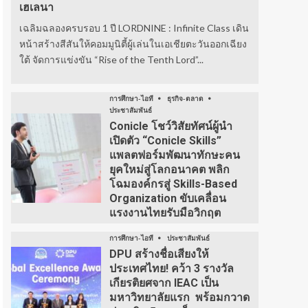
เฮเลนา
เฉลิมฉลองครบรอบ 1 ปี LORDNINE : Infinite Class เดิน
หน้าสร้างสีสันให้คอมมูนิตี้ผู้เล่นในเอเชียตะวันออกเฉียง
ใต้ จัดการแข่งขัน “Rise of the Tenth Lord”...
การศึกษา-ไอที
ธุรกิจ-ตลาด
ประชาสัมพันธ์
Conicle โชว์วิสัยทัศน์ผู้นำ
เปิดตัว “Conicle Skills”
แพลตฟอร์มพัฒนาทักษะคน
ยุคใหม่สู่โลกอนาคต พลิก
โฉมองค์กรสู่ Skills-Based
Organization ขับเคลื่อน
แรงงานไทยรับมือวิกฤต
การศึกษา-ไอที
ประชาสัมพันธ์
DPU สร้างชื่อเสียงให้
ประเทศไทย! คว้า 3 รางวัล
เกียรติยศจาก IEAC เป็น
มหาวิทยาลัยแรก พร้อมกวาด