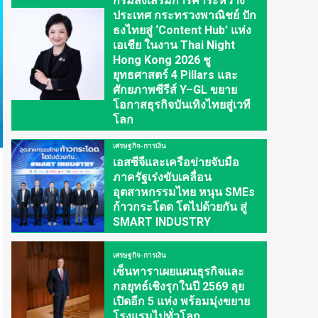
กรมส่งเสริมการค้าระหว่าง
ประเทศ กระทรวงพาณิชย์ ปัก
ธงไทยสู่ ‘Content Hub’ แห่ง
เอเชีย ในงาน Thai Night
Hong Kong 2026 ชู
ยุทธศาสตร์ 4 Pillars และ
ศักยภาพซีรีส์ Y–GL ขยาย
โอกาสธุรกิจบันเทิงไทยสู่เวที
โลก
เศรษฐกิจ-การเงิน
เอสซีจีและเครือข่ายจับมือ
ภาครัฐเร่งขับเคลื่อน
อุตสาหกรรมไทย หนุน SMEs
ก้าวกระโดด โตไปด้วยกัน สู่
SMART INDUSTRY
เศรษฐกิจ-การเงิน
เซ็นทาราเผยแผนธุรกิจและ
กลยุทธ์เชิงรุกในปี 2569 ลุย
เปิดอีก 5 แห่ง พร้อมมุ่งขยาย
โรงแรมไปทั่วโลก