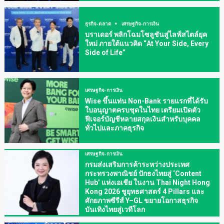
ธุรกิจ-ตลาด
เศรษฐกิจ-การเงิน
บราเดอร์ พลิกโฉมโซลูชันสู่ไลฟ์สไตล์ยุค
ใหม่ ภายใต้แนวคิด “At Your Side, Every
Side of Life”
เศรษฐกิจ-การเงิน
Wise ขึ้นแท่น Non-Bank รายแรกที่ได้รับ
ใบอนุญาตครบชุดในไทย เตรียมเปิดตัว
ฟีเจอร์บัญชีหลายสกุลเงินสำหรับบุคคล
ทั่วไปและภาคธุรกิจ
เศรษฐกิจ-การเงิน
กรมส่งเสริมการค้าระหว่างประเทศ
กระทรวงพาณิชย์ ปักธงไทยสู่ ‘Content
Hub’ แห่งเอเชีย ในงาน Thai Night Hong
Kong 2026 ชูยุทธศาสตร์ 4 Pillars และ
ศักยภาพซีรีส์ Y–GL ขยายโอกาสธุรกิจ
บันเทิงไทยสู่เวทีโลก