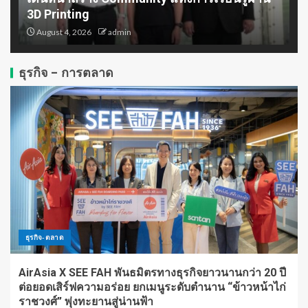
เงินสำหรับบุคคลทั่วไปและภาค
3D Printing
ธุรกิจ
3
August 4, 2026
admin
กรมส่งเสริมการค้าระหว่างประเทศ
ธุรกิจ - การตลาด
กระทรวงพาณิชย์ ปักธงไทยสู่
‘Content Hub’ แห่งเอเชีย ในงาน
Thai Night Hong Kong 2026 ชู
ยุทธศาสตร์ 4 Pillars และศักยภาพ
4
ซีรีส์ Y–GL ขยายโอกาสธุรกิจบันเทิง
ไทยสู่เวทีโลก
เอสซีจีและเครือข่ายจับมือภาครัฐ
เร่งขับเคลื่อนอุตสาหกรรมไทย หนุน
SMEs ก้าวกระโดด โตไปด้วยกัน สู่
SMART INDUSTRY
5
ธุรกิจ-ตลาด
AirAsia X SEE FAH พันธมิตรทางธุรกิจยาวนานกว่า 20 ปี
ต่อยอดเสิร์ฟความอร่อย ยกเมนูระดับตำนาน “ข้าวหน้าไก่
ราชวงศ์” พุ่งทะยานสู่น่านฟ้า