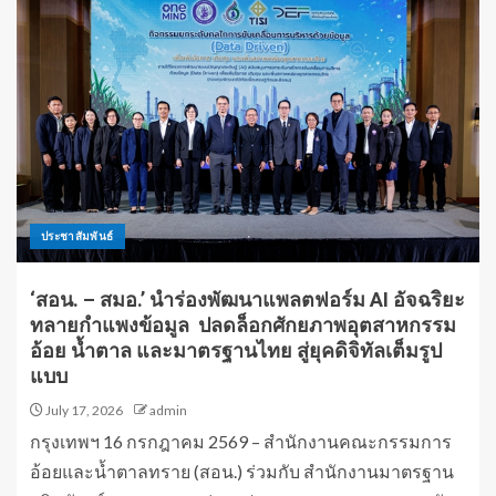
ประชาสัมพันธ์
‘สอน. – สมอ.’ นำร่องพัฒนาแพลตฟอร์ม AI อัจฉริยะ
ทลายกำแพงข้อมูล ปลดล็อกศักยภาพอุตสาหกรรม
อ้อย น้ำตาล และมาตรฐานไทย สู่ยุคดิจิทัลเต็มรูป
แบบ
July 17, 2026
admin
กรุงเทพฯ 16 กรกฎาคม 2569 – สำนักงานคณะกรรมการ
อ้อยและน้ำตาลทราย (สอน.) ร่วมกับ สำนักงานมาตรฐาน