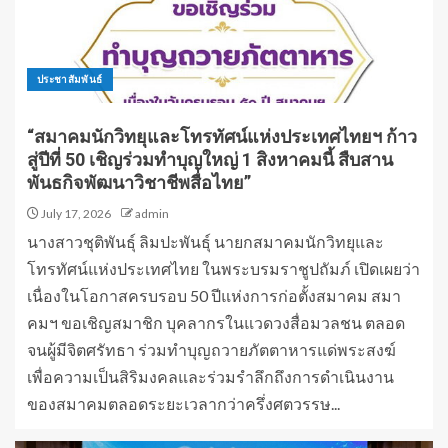
ประชาสัมพันธ์
“สมาคมนักวิทยุและโทรทัศน์แห่งประเทศไทยฯ ก้าว
สู่ปีที่ 50 เชิญร่วมทำบุญใหญ่ 1 สิงหาคมนี้ สืบสาน
พันธกิจพัฒนาวิชาชีพสื่อไทย”
July 17, 2026
admin
นางสาวชุติพันธุ์ ลิมปะพันธุ์ นายกสมาคมนักวิทยุและ
โทรทัศน์แห่งประเทศไทย ในพระบรมราชูปถัมภ์ เปิดเผยว่า
เนื่องในโอกาสครบรอบ 50 ปีแห่งการก่อตั้งสมาคม สมา
คมฯ ขอเชิญสมาชิก บุคลากรในแวดวงสื่อมวลชน ตลอด
จนผู้มีจิตศรัทธา ร่วมทำบุญถวายภัตตาหารแด่พระสงฆ์
เพื่อความเป็นสิริมงคลและร่วมรำลึกถึงการดำเนินงาน
ของสมาคมตลอดระยะเวลากว่าครึ่งศตวรรษ...