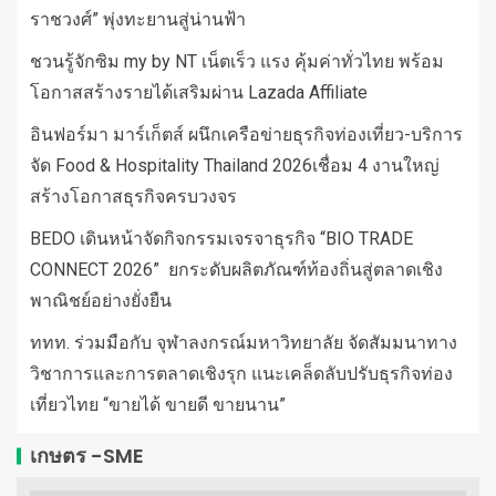
ราชวงศ์” พุ่งทะยานสู่น่านฟ้า
ชวนรู้จักซิม my by NT เน็ตเร็ว แรง คุ้มค่าทั่วไทย พร้อม
โอกาสสร้างรายได้เสริมผ่าน Lazada Affiliate
อินฟอร์มา มาร์เก็ตส์ ผนึกเครือข่ายธุรกิจท่องเที่ยว-บริการ
จัด Food & Hospitality Thailand 2026เชื่อม 4 งานใหญ่
สร้างโอกาสธุรกิจครบวงจร
BEDO เดินหน้าจัดกิจกรรมเจรจาธุรกิจ “BIO TRADE
CONNECT 2026” ยกระดับผลิตภัณฑ์ท้องถิ่นสู่ตลาดเชิง
พาณิชย์อย่างยั่งยืน
ททท. ร่วมมือกับ จุฬาลงกรณ์มหาวิทยาลัย จัดสัมมนาทาง
วิชาการและการตลาดเชิงรุก แนะเคล็ดลับปรับธุรกิจท่อง
เที่ยวไทย “ขายได้ ขายดี ขายนาน”
เกษตร -SME