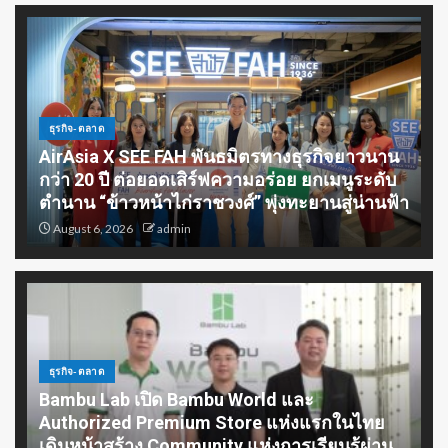
เร่งขับเคลื่อนอุตสาหกรรมไทย หนุน
SMEs ก้าวกระโดด โตไปด้วยกัน สู่
SMART INDUSTRY
5
ธุรกิจ-ตลาด
สสว. เดินหน้าหนุน MONEY EXPO
AirAsia X SEE FAH พันธมิตรทางธุรกิจยาวนาน
2026 Bangkok เข้าถึงแหล่งทุน
ชุมชน เสริมสร้างโอกาสทางการ
กว่า 20 ปี ต่อยอดเสิร์ฟความอร่อย ยกเมนูระดับ
เงินแก่ผู้ประกอบการ SME
ตำนาน “ข้าวหน้าไก่ราชวงศ์” พุ่งทะยานสู่น่านฟ้า
1
August 6, 2026
admin
บราเดอร์ พลิกโฉมโซลูชันสู่ไลฟ์
สไตล์ยุคใหม่ ภายใต้แนวคิด “At
Your Side, Every Side of Life”
2
ธุรกิจ-ตลาด
Bambu Lab เปิด Bambu World และ
Wise ขึ้นแท่น Non-Bank รายแรกที่
Authorized Premium Store แห่งแรกในไทย
ได้รับใบอนุญาตครบชุดในไทย
เตรียมเปิดตัวฟีเจอร์บัญชีหลายสกุล
เดินหน้าสร้าง Community แห่งการเรียนรู้ผ่าน