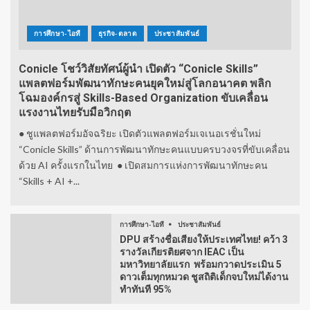
การศึกษา-ไอที
ธุรกิจ-ตลาด
ประชาสัมพันธ์
Conicle โชว์วิสัยทัศน์ผู้นำ เปิดตัว “Conicle Skills”
แพลตฟอร์มพัฒนาทักษะคนยุคใหม่สู่โลกอนาคต พลิก
โฉมองค์กรสู่ Skills-Based Organization ขับเคลื่อน
แรงงานไทยรับมือวิกฤต
● ชูแพลตฟอร์มอัจฉริยะ เปิดตัวแพลตฟอร์มเจเนอเรชั่นใหม่
“Conicle Skills” ด้านการพัฒนาทักษะคนแบบครบวงจรที่ขับเคลื่อน
ด้วย AI ครั้งแรกในไทย ● เปิดสมการแห่งการพัฒนาทักษะคน
“Skills + AI +...
การศึกษา-ไอที
ประชาสัมพันธ์
DPU สร้างชื่อเสียงให้ประเทศไทย! คว้า 3
รางวัลเกียรติยศจาก IEAC เป็น
มหาวิทยาลัยแรก พร้อมกวาดประเมิน 5
ดาวเต็มทุกหมวด ชูสถิติเด็กจบใหม่ได้งาน
ทำทันที 95%