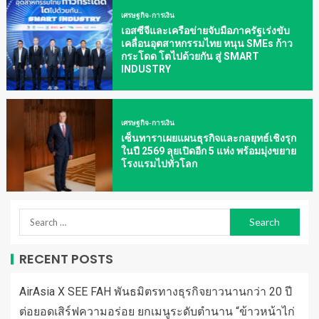
เศรษฐกิจ-การเงิน
เอสซีจีและเครือข่ายจับมือภาครัฐเร่งขับ
เคลื่อนอุตสาหกรรมไทย หนุน SMEs ก้าว
กระโดด โตไปด้วยกัน สู่ SMART
INDUSTRY
เศรษฐกิจ-การเงิน
เซ็นทาราเผยแผนธุรกิจและกลยุทธ์เชิงรุก
ในปี 2569 ลุยเปิดอีก 5 แห่ง พร้อมมุ่งขยาย
โรงแรมไปทั่วโลก
RECENT POSTS
AirAsia X SEE FAH พันธมิตรทางธุรกิจยาวนานกว่า 20 ปี
ต่อยอดเสิร์ฟความอร่อย ยกเมนูระดับตำนาน “ข้าวหน้าไก่