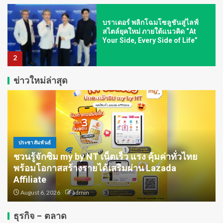
บราเดอร์ พลิกโฉมโซลูชันสู่ไลฟ์
สไตล์ยุคใหม่ ภายใต้แนวคิด “At
Your Side, Every Side of Life”
2
ข่าวใหม่ล่าสุด
Wise ขึ้นแท่น Non-Bank รายแรกที่
ได้รับใบอนุญาตครบชุดในไทย
เตรียมเปิดตัวฟีเจอร์บัญชีหลายสกุล
เงินสำหรับบุคคลทั่วไปและภาค
ธุรกิจ
3
ประชาสัมพันธ์
กรมส่งเสริมการค้าระหว่างประเทศ
ชวนรู้จักซิม my by NT เน็ตเร็ว แรง คุ้มค่าทั่วไทย
กระทรวงพาณิชย์ ปักธงไทยสู่
พร้อมโอกาสสร้างรายได้เสริมผ่าน Lazada
‘Content Hub’ แห่งเอเชีย ในงาน
Thai Night Hong Kong 2026 ชู
Affiliate
ยุทธศาสตร์ 4 Pillars และศักยภาพ
August 6, 2026
admin
4
ซีรีส์ Y–GL ขยายโอกาสธุรกิจบันเทิง
ไทยสู่เวทีโลก
ธุรกิจ - ตลาด
เอสซีจีและเครือข่ายจับมือภาครัฐ