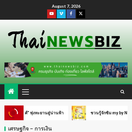
August 7, 2026
เอสซีจีและเครือข่ายจับมือภาครัฐ
เร่งขับเคลื่อนอุตสาหกรรมไทย หนุน
SMEs ก้าวกระโดด โตไปด้วยกัน สู่
SMART INDUSTRY
5
สสว. เดินหน้าหนุน MONEY EXPO
2026 Bangkok เข้าถึงแหล่งทุน
ชุมชน เสริมสร้างโอกาสทางการ
่น่านฟ้า
ชวนรู้จักซิม my by NT เน็ตเร็ว แรง คุ้มค่าทั่วไทย
เงินแก่ผู้ประกอบการ SME
1
เศรษฐกิจ - การเงิน