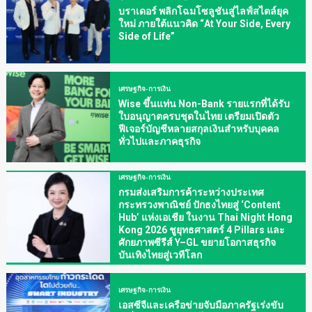
บราเดอร์ พลิกโฉมโซลูชันสู่ไลฟ์สไตล์ยุค
ใหม่ ภายใต้แนวคิด “At Your Side, Every
Side of Life”
เศรษฐกิจ-การเงิน
Wise ขึ้นแท่น Non-Bank รายแรกที่ได้รับ
ใบอนุญาตครบชุดในไทย เตรียมเปิดตัว
ฟีเจอร์บัญชีหลายสกุลเงินสำหรับบุคคล
ทั่วไปและภาคธุรกิจ
เศรษฐกิจ-การเงิน
กรมส่งเสริมการค้าระหว่างประเทศ
กระทรวงพาณิชย์ ปักธงไทยสู่ ‘Content
Hub’ แห่งเอเชีย ในงาน Thai Night Hong
Kong 2026 ชูยุทธศาสตร์ 4 Pillars และ
ศักยภาพซีรีส์ Y–GL ขยายโอกาสธุรกิจ
บันเทิงไทยสู่เวทีโลก
เศรษฐกิจ-การเงิน
เอสซีจีและเครือข่ายจับมือภาครัฐเร่งขับ