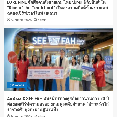
LORDNINE จัดศึกคนดังสายเกม ไทย ปะทะ ฟิลิปปินส์ ใน
“Rise of the Tenth Lord” เปิดสงครามกิลด์ข้ามประเทศ
ฉลองเซิร์ฟเวอร์ใหม่ เฮเลนา
August 8, 2026
admin
ธุรกิจ-ตลาด
AirAsia X SEE FAH พันธมิตรทางธุรกิจยาวนานกว่า 20 ปี
ต่อยอดเสิร์ฟความอร่อย ยกเมนูระดับตำนาน “ข้าวหน้าไก่
ราชวงศ์” พุ่งทะยานสู่น่านฟ้า
August 6, 2026
admin