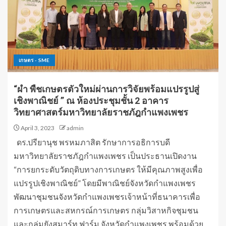
เกษตร - SME
“ผำ พืชเกษตรตัวใหม่ผ่านการวิจัยพร้อมแปรรูปสู่
เชิงพาณิชย์ ” ณ ห้องประชุมชั้น 2 อาคาร
วิทยาศาสตร์มหาวิทยาลัยราชภัฎกำแพงเพชร
April 3, 2023
admin
ดร.ปรียานุช พรหมภาสิต รักษาการอธิการบดี
มหาวิทยาลัยราชภัฎกำแพงเพชร เป็นประธานเปิดงาน
“การยกระดับวัตถุดิบทางการเกษตร ให้มีคุณภาพสูงเพื่อ
แปรรูปเชิงพาณิชย์” โดยมีพาณิชย์จังหวัดกำแพงเพชร
พัฒนาชุมชนจังหวัดกำแพงเพชรเจ้าหน้าที่ธนาคารเพื่อ
การเกษตรและสหกรณ์การเกษตร กลุ่มวิสาหกิจชุมชน
และกลุ่มยังสมาร์ท ฟาร์ม จังหวัดกำแพงเพชร พร้อมด้วย