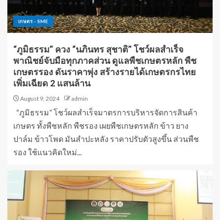
เกษตร - SME
“ภูมิธรรม” ควง “นภินทร สุชาติ” โชว์ผลสำเร็จ
พาณิชย์จับมือทุกภาคส่วน ดูแลพืชเกษตรหลัก พืช
เกษตรรอง ดันราคาพุ่ง สร้างรายได้เกษตรกรไทย
เพิ่มเฉียด 2 แสนล้าน
August 9, 2024
admin
“ภูมิธรรม” โชว์ผลสำเร็จมาตรการบริหารจัดการสินค้า
เกษตร ทั้งพืชหลัก พืชรอง เผยพืชเกษตรหลัก ข้าว ยาง
ปาล์ม ข้าวโพด มันสำปะหลัง ราคาปรับตัวสูงขึ้น ส่วนพืช
รอง ใช้แนวคิดใหม่...