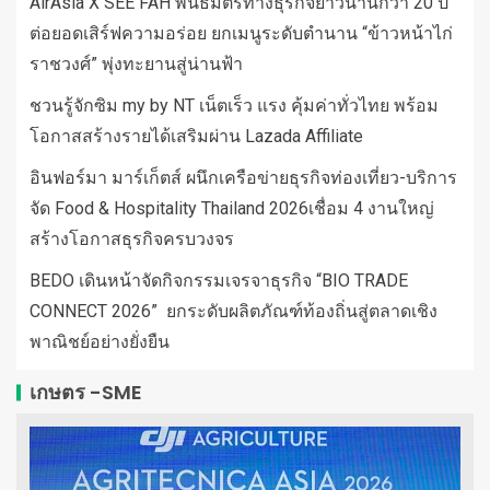
AirAsia X SEE FAH พันธมิตรทางธุรกิจยาวนานกว่า 20 ปี
ต่อยอดเสิร์ฟความอร่อย ยกเมนูระดับตำนาน “ข้าวหน้าไก่
ราชวงศ์” พุ่งทะยานสู่น่านฟ้า
ชวนรู้จักซิม my by NT เน็ตเร็ว แรง คุ้มค่าทั่วไทย พร้อม
โอกาสสร้างรายได้เสริมผ่าน Lazada Affiliate
อินฟอร์มา มาร์เก็ตส์ ผนึกเครือข่ายธุรกิจท่องเที่ยว-บริการ
จัด Food & Hospitality Thailand 2026เชื่อม 4 งานใหญ่
สร้างโอกาสธุรกิจครบวงจร
BEDO เดินหน้าจัดกิจกรรมเจรจาธุรกิจ “BIO TRADE
CONNECT 2026” ยกระดับผลิตภัณฑ์ท้องถิ่นสู่ตลาดเชิง
พาณิชย์อย่างยั่งยืน
เกษตร -SME