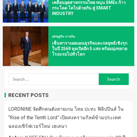
เคลื่อนอุตสาหกรรมไทย หนุน SMEs ก้าว
กระโดด โตไปด้วยกัน สู่ SMART
INDUSTRY
เศรษฐกิจ-การเงิน
เซ็นทาราเผยแผนธุรกิจและกลยุทธ์เชิงรุก
ในปี 2569 ลุยเปิดอีก 5 แห่ง พร้อมมุ่งขยาย
โรงแรมไปทั่วโลก
RECENT POSTS
LORDNINE จัดศึกคนดังสายเกม ไทย ปะทะ ฟิลิปปินส์ ใน
“Rise of the Tenth Lord” เปิดสงครามกิลด์ข้ามประเทศ
ฉลองเซิร์ฟเวอร์ใหม่ เฮเลนา