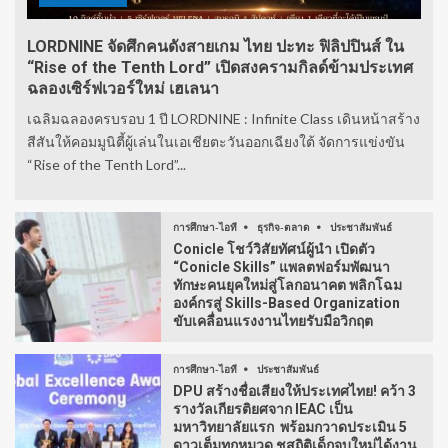
LORDNINE จัดศึกคนดังสายเกม ไทย ปะทะ ฟิลิปปินส์ ใน
“Rise of the Tenth Lord” เปิดสงครามกิลด์ข้ามประเทศ
ฉลองเซิร์ฟเวอร์ใหม่ เฮเลนา
เฉลิมฉลองครบรอบ 1 ปี LORDNINE : Infinite Class เดินหน้าสร้าง
สีสันให้คอมมูนิตี้ผู้เล่นในเอเชียตะวันออกเฉียงใต้ จัดการแข่งขัน
“Rise of the Tenth Lord”...
การศึกษา-ไอที
ธุรกิจ-ตลาด
ประชาสัมพันธ์
Conicle โชว์วิสัยทัศน์ผู้นำ เปิดตัว
“Conicle Skills” แพลตฟอร์มพัฒนา
ทักษะคนยุคใหม่สู่โลกอนาคต พลิกโฉม
องค์กรสู่ Skills-Based Organization
ขับเคลื่อนแรงงานไทยรับมือวิกฤต
การศึกษา-ไอที
ประชาสัมพันธ์
DPU สร้างชื่อเสียงให้ประเทศไทย! คว้า 3
รางวัลเกียรติยศจาก IEAC เป็น
มหาวิทยาลัยแรก พร้อมกวาดประเมิน 5
ดาวเต็มทุกหมวด ชูสถิติเด็กจบใหม่ได้งาน