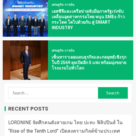
เศรษฐกิจ-การเงิน
เอสซีจีและเครือข่ายจับมือภาครัฐเร่งขับ
เคลื่อนอุตสาหกรรมไทย หนุน SMEs ก้าว
กระโดด โตไปด้วยกัน สู่ SMART
INDUSTRY
เศรษฐกิจ-การเงิน
เซ็นทาราเผยแผนธุรกิจและกลยุทธ์เชิงรุก
ในปี 2569 ลุยเปิดอีก 5 แห่ง พร้อมมุ่งขยาย
โรงแรมไปทั่วโลก
RECENT POSTS
LORDNINE จัดศึกคนดังสายเกม ไทย ปะทะ ฟิลิปปินส์ ใน
“Rise of the Tenth Lord” เปิดสงครามกิลด์ข้ามประเทศ