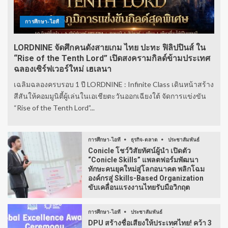
การศึกษา-ไอที
LORDNINE จัดศึกคนดังสายเกม ไทย ปะทะ ฟิลิปปินส์ ใน
“Rise of the Tenth Lord” เปิดสงครามกิลด์ข้ามประเทศ
ฉลองเซิร์ฟเวอร์ใหม่ เฮเลนา
เฉลิมฉลองครบรอบ 1 ปี LORDNINE : Infinite Class เดินหน้าสร้าง
สีสันให้คอมมูนิตี้ผู้เล่นในเอเชียตะวันออกเฉียงใต้ จัดการแข่งขัน
“Rise of the Tenth Lord”...
การศึกษา-ไอที
ธุรกิจ-ตลาด
ประชาสัมพันธ์
Conicle โชว์วิสัยทัศน์ผู้นำ เปิดตัว
“Conicle Skills” แพลตฟอร์มพัฒนา
ทักษะคนยุคใหม่สู่โลกอนาคต พลิกโฉม
องค์กรสู่ Skills-Based Organization
ขับเคลื่อนแรงงานไทยรับมือวิกฤต
การศึกษา-ไอที
ประชาสัมพันธ์
DPU สร้างชื่อเสียงให้ประเทศไทย! คว้า 3