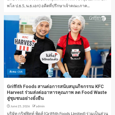
พโล ป.ธ.5, น.ธ.เอก) อดีตที่ปรึกษาเจ้าคณะภาค...
สังคม-CSR
Griffith Foods สานต่อการสนับสนุนกิจกรรม KFC
Harvest ร่วมส่งต่ออาหารคุณภาพ ลด Food Waste
สู่ชุมชนอย่างยั่งยืน
June 25, 2026
admin
บริษัท กริฟฟิทท์ ฟู้ดส์ (Griffith Foods Limited) ร่วมเป็นส่วน