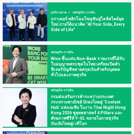
ธุรกิจ-ตลาด
เศรษฐกิจ-การเงิน
บราเดอร์ พลิกโฉมโซลูชันสู่ไลฟ์สไตล์ยุค
ใหม่ ภายใต้แนวคิด “At Your Side, Every
Side of Life”
เศรษฐกิจ-การเงิน
Wise ขึ้นแท่น Non-Bank รายแรกที่ได้รับ
ใบอนุญาตครบชุดในไทย เตรียมเปิดตัว
ฟีเจอร์บัญชีหลายสกุลเงินสำหรับบุคคล
ทั่วไปและภาคธุรกิจ
เศรษฐกิจ-การเงิน
กรมส่งเสริมการค้าระหว่างประเทศ
กระทรวงพาณิชย์ ปักธงไทยสู่ ‘Content
Hub’ แห่งเอเชีย ในงาน Thai Night Hong
Kong 2026 ชูยุทธศาสตร์ 4 Pillars และ
ศักยภาพซีรีส์ Y–GL ขยายโอกาสธุรกิจ
บันเทิงไทยสู่เวทีโลก