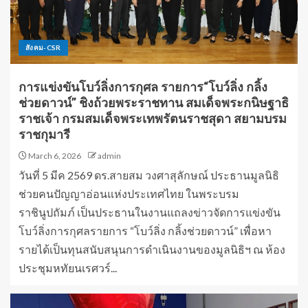
สังคม-CSR
การแข่งขันโบว์ลิ่งการกุศล รายการ“โบว์ลิ่ง กลิ้ง
ช่วยดาวน์” ชิงถ้วยพระราชทาน สมเด็จพระกนิษฐาธิ
ราชเจ้า กรมสมเด็จพระเทพรัตนราชสุดา สยามบรม
ราชกุมารี
March 6, 2026
admin
วันที่ 5 มีค 2569 ดร.สายสม วงศาสุลักษณ์ ประธานมูลนิธิ
ช่วยคนปัญญาอ่อนแห่งประเทศไทย ในพระบรม
ราชินูปถัมภ์ เป็นประธานในงานแถลงข่าวจัดการแข่งขัน
โบว์ลิ่งการกุศลรายการ “โบว์ลิ่ง กลิ้งช่วยดาวน์” เพื่อหา
รายได้เป็นทุนสนับสนุนการดำเนินงานของมูลนิธิฯ ณ ห้อง
ประชุมหทัยนเรศวร์...