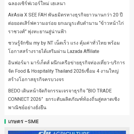
ฉลองเซิร์ฟเวอร์ใหม่ เฮเลนา
AirAsia X SEE FAH พันธมิตรทางธุรกิจยาวนานกว่า 20 ปี
ต่อยอดเสิร์ฟความอร่อย ยกเมนูระดับตำนาน “ข้าวหน้าไก่
ราชวงศ์” พุ่งทะยานสู่น่านฟ้า
ชวนรู้จักซิม my by NT เน็ตเร็ว แรง คุ้มค่าทั่วไทย พร้อม
โอกาสสร้างรายได้เสริมผ่าน Lazada Affiliate
อินฟอร์มา มาร์เก็ตส์ ผนึกเครือข่ายธุรกิจท่องเที่ยว-บริการ
จัด Food & Hospitality Thailand 2026เชื่อม 4 งานใหญ่
สร้างโอกาสธุรกิจครบวงจร
BEDO เดินหน้าจัดกิจกรรมเจรจาธุรกิจ “BIO TRADE
CONNECT 2026” ยกระดับผลิตภัณฑ์ท้องถิ่นสู่ตลาดเชิง
พาณิชย์อย่างยั่งยืน
เกษตร -SME