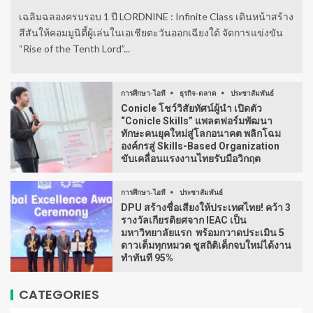
เฉลิมฉลองครบรอบ 1 ปี LORDNINE : Infinite Class เดินหน้าสร้าง
สีสันให้คอมมูนิตี้ผู้เล่นในเอเชียตะวันออกเฉียงใต้ จัดการแข่งขัน
“Rise of the Tenth Lord”...
การศึกษา-ไอที
ธุรกิจ-ตลาด
ประชาสัมพันธ์
Conicle โชว์วิสัยทัศน์ผู้นำ เปิดตัว
“Conicle Skills” แพลตฟอร์มพัฒนา
ทักษะคนยุคใหม่สู่โลกอนาคต พลิกโฉม
องค์กรสู่ Skills-Based Organization
ขับเคลื่อนแรงงานไทยรับมือวิกฤต
การศึกษา-ไอที
ประชาสัมพันธ์
DPU สร้างชื่อเสียงให้ประเทศไทย! คว้า 3
รางวัลเกียรติยศจาก IEAC เป็น
มหาวิทยาลัยแรก พร้อมกวาดประเมิน 5
ดาวเต็มทุกหมวด ชูสถิติเด็กจบใหม่ได้งาน
ทำทันที 95%
CATEGORIES