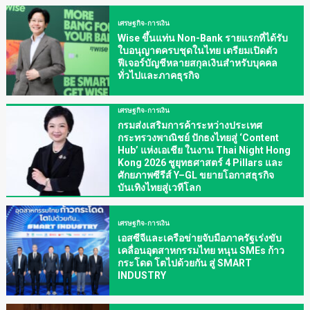
เศรษฐกิจ-การเงิน
Wise ขึ้นแท่น Non-Bank รายแรกที่ได้รับ
ใบอนุญาตครบชุดในไทย เตรียมเปิดตัว
ฟีเจอร์บัญชีหลายสกุลเงินสำหรับบุคคล
ทั่วไปและภาคธุรกิจ
เศรษฐกิจ-การเงิน
กรมส่งเสริมการค้าระหว่างประเทศ
กระทรวงพาณิชย์ ปักธงไทยสู่ ‘Content
Hub’ แห่งเอเชีย ในงาน Thai Night Hong
Kong 2026 ชูยุทธศาสตร์ 4 Pillars และ
ศักยภาพซีรีส์ Y–GL ขยายโอกาสธุรกิจ
บันเทิงไทยสู่เวทีโลก
เศรษฐกิจ-การเงิน
เอสซีจีและเครือข่ายจับมือภาครัฐเร่งขับ
เคลื่อนอุตสาหกรรมไทย หนุน SMEs ก้าว
กระโดด โตไปด้วยกัน สู่ SMART
INDUSTRY