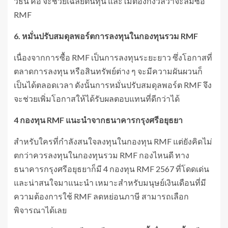
วิธีนี้ คือ จะช่วยเฉลี่ยต้นทุน และไม่ต้องกังวลว่าจะลืมซื้อ
RMF
6. หมั่นปรับสมดุลพอร์ตการลงทุนในกองทุนรวม RMF
เนื่องจากการซื้อ RMF เป็นการลงทุนระยะยาว ซึ่งโอกาสที่
ตลาดการลงทุน หรือสินทรัพย์ต่าง ๆ จะมีความผันผวนก็
เป็นได้ตลอดเวลา ดังนั้นการหมั่นปรับสมดุลพอร์ต RMF จึง
จะช่วยเพิ่มโอกาสให้ได้รับผลตอบแทนที่ดีกว่าได้
4 กองทุน RMF แนะนำจากธนาคารกรุงศรีอยุธยา
สำหรับใครที่กำลังสนใจลงทุนในกองทุน RMF แต่ยังคิดไม่
ตกว่าควรลงทุนในกองทุนรวม RMF กองไหนดี ทาง
ธนาคารกรุงศรีอยุธยาก็มี 4 กองทุน RMF 2567 ที่โดดเด่น
และน่าสนใจมาแนะนำ เหมาะสำหรับมนุษย์เงินเดือนที่มี
ความต้องการใช้ RMF ลดหย่อนภาษี สามารถเลือก
พิจารณาได้เลย