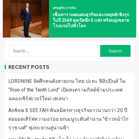
เศรษฐกิจ-การเงิน
เซ็นทาราเผยแผนธุรกิจและกลยุทธ์เชิงรุก
ในปี 2569 ลุยเปิดอีก 5 แห่ง พร้อมมุ่งขยาย
โรงแรมไปทั่วโลก
RECENT POSTS
LORDNINE จัดศึกคนดังสายเกม ไทย ปะทะ ฟิลิปปินส์ ใน
“Rise of the Tenth Lord” เปิดสงครามกิลด์ข้ามประเทศ
ฉลองเซิร์ฟเวอร์ใหม่ เฮเลนา
AirAsia X SEE FAH พันธมิตรทางธุรกิจยาวนานกว่า 20 ปี
ต่อยอดเสิร์ฟความอร่อย ยกเมนูระดับตำนาน “ข้าวหน้าไก่
ราชวงศ์” พุ่งทะยานสู่น่านฟ้า