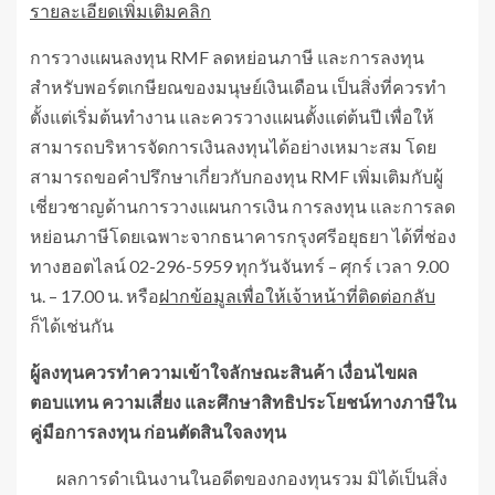
รายละเอียดเพิ่มเติมคลิก
การวางแผนลงทุน RMF ลดหย่อนภาษี และการลงทุน
สำหรับพอร์ตเกษียณของมนุษย์เงินเดือน เป็นสิ่งที่ควรทำ
ตั้งแต่เริ่มต้นทำงาน และควรวางแผนตั้งแต่ต้นปี เพื่อให้
สามารถบริหารจัดการเงินลงทุนได้อย่างเหมาะสม โดย
สามารถขอคำปรึกษาเกี่ยวกับกองทุน RMF เพิ่มเติมกับผู้
เชี่ยวชาญด้านการวางแผนการเงิน การลงทุน และการลด
หย่อนภาษีโดยเฉพาะจากธนาคารกรุงศรีอยุธยา ได้ที่ช่อง
ทางฮอตไลน์ 02-296-5959 ทุกวันจันทร์ – ศุกร์ เวลา 9.00
น. – 17.00 น. หรือ
ฝากข้อมูลเพื่อให้เจ้าหน้าที่ติดต่อกลับ
ก็ได้เช่นกัน
ผู้ลงทุนควรทำความเข้าใจลักษณะสินค้า เงื่อนไขผล
ตอบแทน ความเสี่ยง และศึกษาสิทธิประโยชน์ทางภาษีใน
คู่มือการลงทุน ก่อนตัดสินใจลงทุน
ผลการดำเนินงานในอดีตของกองทุนรวม มิได้เป็นสิ่ง