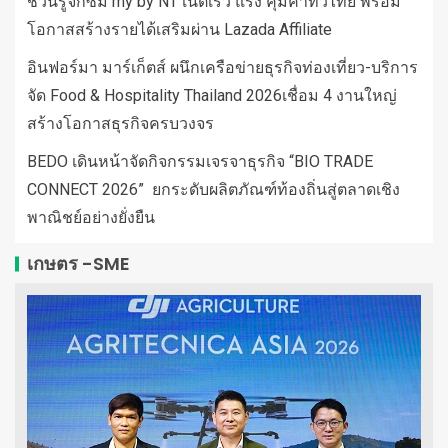
ชวนรู้จักซิม my by NT เน็ตเร็ว แรง คุ้มค่าทั่วไทย พร้อม
โอกาสสร้างรายได้เสริมผ่าน Lazada Affiliate
อินฟอร์มา มาร์เก็ตส์ ผนึกเครือข่ายธุรกิจท่องเที่ยว-บริการ
จัด Food & Hospitality Thailand 2026เชื่อม 4 งานใหญ่
สร้างโอกาสธุรกิจครบวงจร
BEDO เดินหน้าจัดกิจกรรมเจรจาธุรกิจ “BIO TRADE
CONNECT 2026” ยกระดับผลิตภัณฑ์ท้องถิ่นสู่ตลาดเชิง
พาณิชย์อย่างยั่งยืน
เกษตร -SME