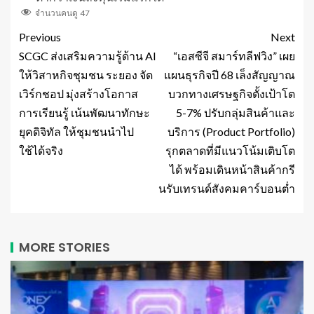
จำนวนคนดู
47
Previous
Next
SCGC ส่งเสริมความรู้ด้าน AI
“เอสซีจี สมาร์ทลีฟวิง” เผย
ให้วิสาหกิจชุมชน ระยอง จัด
แผนธุรกิจปี 68 เล็งสัญญาณ
เวิร์กชอป มุ่งสร้างโอกาส
บวกทางเศรษฐกิจตั้งเป้าโต
การเรียนรู้ เน้นพัฒนาทักษะ
5-7% ปรับกลุ่มสินค้าและ
ยุคดิจิทัล ให้ชุมชนนำไป
บริการ (Product Portfolio)
ใช้ได้จริง
รุกตลาดที่มีแนวโน้มเติบโต
ได้ พร้อมเดินหน้าสินค้ากรี
นรับเทรนด์สังคมคาร์บอนต่ำ
MORE STORIES