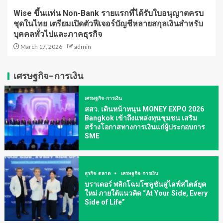
Wise ขึ้นแท่น Non-Bank รายแรกที่ได้รับใบอนุญาตครบ
ชุดในไทย เตรียมเปิดตัวฟีเจอร์บัญชีหลายสกุลเงินสำหรับ
บุคคลทั่วไปและภาคธุรกิจ
March 17, 2026
admin
เศรษฐกิจ-การเงิน
เศรษฐกิจ-การเงิน
สสว. เดินหน้าหนุน MONEY EXPO 2026
Bangkok เข้าถึงแหล่งทุนชุมชน เสริม
สร้างโอกาสทางการเงินแก่ผู้ประกอบการ
SME
ธุรกิจ-ตลาด
เศรษฐกิจ-การเงิน
บราเดอร์ พลิกโฉมโซลูชันสู่ไลฟ์สไตล์ยุค
ใหม่ ภายใต้แนวคิด “At Your Side, Every
Side of Life”